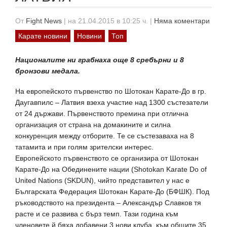
От
Fight News
|
на 21.04.2015 в 10:25 ч.
|
Няма коментари
Карате новини
Новини
Топ
Националите ни грабнаха още 8 сребърни и 8
бронзови медала.
На eвропейското първенство по Шотокан Карате-До в гр.
Даугавпилс – Латвия взеха участие над 1300 състезатели
от 24 държави. Първенството премина при отлична
организация от страна на домакините и силна
конкуренция между отборите. Те се състезаваха на 8
татамита и при голям зрителски интерес.
Европейското първенството се организира от Шотокан
Карате-До на Обединените нации (Shotokan Karate Do of
United Nations (SKDUN), чийто представител у нас е
Българската Федерация Шотокан Карате-До (БФШК). Под
ръководството на президента – Александър Славков тя
расте и се развива с бърз темп. Тази година към
членовете й бяха добавени 3 нови клуба, към общите 35.