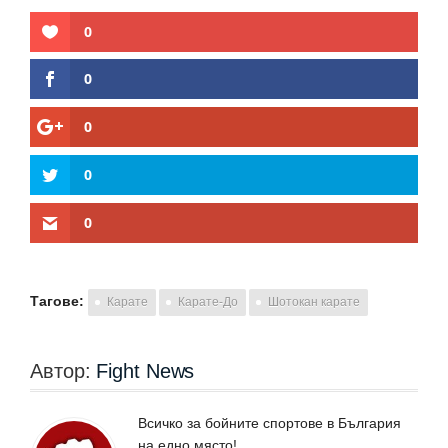
0
0
0
0
0
Тагове:
Карате
Карате-До
Шотокан карате
Автор:
Fight News
Всичко за бойните спортове в България
на едно място!