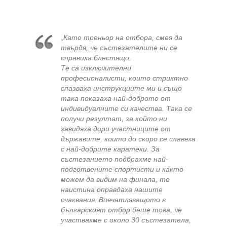
„Като треньор на отбора, смея да
твърдя, че състезателите ни се
справиха блестящо.
Те са изключителни
професионалисти, които стриктно
спазваха инструкциите ми и също
така показаха най-доброто от
индивидуалните си качества. Така се
получи резултат, за който ни
завидяха дори участниците от
държавите, които до скоро се славеха
с най-добрите каратеки. За
състезанието подбрахме най-
подготвените спортисти и както
можем да видим на финала, те
наистина оправдаха нашите
очаквания. Впечатляващото в
българският отбор беше това, че
участвахме с около 30 състезатела,