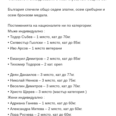
България спечели общо седем златни, осем сребърни и
осем бронзови медала.
Постиженията на националите ни по катергории:
Мъже индивидуално :
• Тодор Събев – 1 място, кат до 70кг.
• Силвестър Гьолски – 1 място, кат до 85кг.
• Иво Арсов – 1 място ветерани
• Емануил Димитров – 2 място, кат до 85кг
• Тихомир Тодоров – 2 кат. open
• Деян Данаилов – 3 място, кат до 77кг.
• Николай Ненков – 3 място, кат до 75кг.
• Веселин Димитров – 3 място, кат до 70кг.
• Христо Щерев – 3 място (мастър категория )
Жени индивидуално :
• Адриана Ганева – 1 място, кат до 60кг.
• Александра Митева – 2 място, кат до 60кг.
• Лора Русчева – 2 място, кат до 60кг.