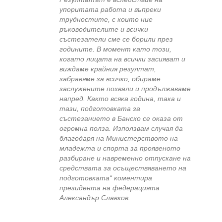
упоритата работа и въпреки
трудностите, с които ние
ръководителите и всички
състезатели сме се борили през
годините. В момент като този,
когато лицата на всички засияват и
виждаме крайния резултат,
забравяме за всичко, обираме
заслужените похвали и продължаваме
напред. Както всяка година, така и
тази, подготовката за
състезанието в Банско се оказа от
огромна полза. Използвам случая да
благодаря на Министерството на
младежта и спорта за проявеното
разбиране и навременно отпускане на
средствата за осъществяването на
подготовката“ коментира
президента на федерацията
Александър Славков.