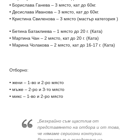
• Борислава Ганева – 3 място, кат до 60кг.
• Десислава Иванова – 3 място, кат до 60кг.
• Кристина Свиленова – 3 място (мастър категория )
• Бетина Батаклиева – 1 място до 20 г. (Ката)
• Мартина Чан – 2 място, кат до 20 г. (Ката)
• Марина Чолакова – 2 място, кат до 16-17 г. (Ката)
Отборно:
• жени – 1-во и 2-ро място
• мъже – 2-ро и 3-то място
• микс – 1-во и 2-ро място
„Безкрайно съм щастлив от
представянето на отбора и от това,
че нямаме сериозни контузии.
Резултатът е вследствие на