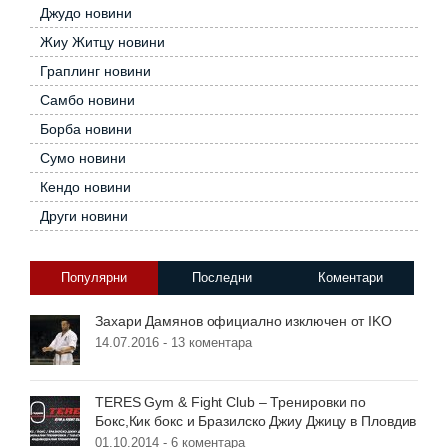
Джудо новини
Жиу Житцу новини
Граплинг новини
Самбо новини
Борба новини
Сумо новини
Кендо новини
Други новини
Популярни
Последни
Коментари
Захари Дамянов официално изключен от IKO
14.07.2016 -
13 коментара
TERES Gym & Fight Club – Тренировки по
Бокс,Кик бокс и Бразилско Джиу Джицу в Пловдив
01.10.2014 -
6 коментара