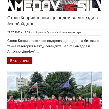
Стоян Копривленски ще подгрява легенди в
Азербайджан
22.07.2022 в 12:39 ч.
-
Зорница Буковска
-
Няма коментари
Стоян Копривленски ще подгрява ще подгрява битката в
тежка категория между легендите Забит Самедов и
Антонио „Бигфут“…
Виж повече