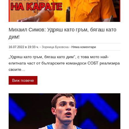
Михаил Симов: Удряш като гръм, бягаш като
дим!
16.07.2022 в 19:33 ч.
-
Зорница Буковска
-
Няма коментари
„Удряш като гръм, бягаш като дим“, с това мото най-
елитната част от българските командоси СОБТ реализира
своите…
Виж повече