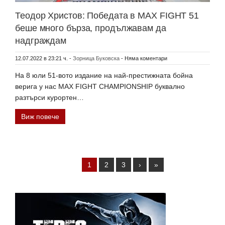
Теодор Христов: Победата в MAX FIGHT 51
беше много бърза, продължавам да
надграждам
12.07.2022 в 23:21 ч.
-
Зорница Буковска
-
Няма коментари
На 8 юли 51-вото издание на най-престижната бойна
верига у нас MAX FIGHT CHAMPIONSHIP буквално
разтърси курортен…
Виж повече
1
2
3
›
»