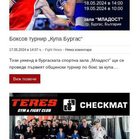
Боксов турнир „Купа Бургас“
17.05.2024 в 14:07 ч.
-
Fight News
-
Няма коментари
Този уикенд в бургаската спортна зала „Младост“ ще се
проведе първият общински турнир по бокс за купа…
Виж повече