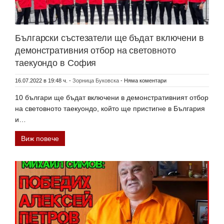
Български състезатели ще бъдат включени в
демонстративния отбор на световното
таекуондо в София
16.07.2022 в 19:48 ч.
-
Зорница Буковска
-
Няма коментари
10 българи ще бъдат включени в демонстративният отбор
на световното таекуондо, който ще пристигне в България
и…
Виж повече