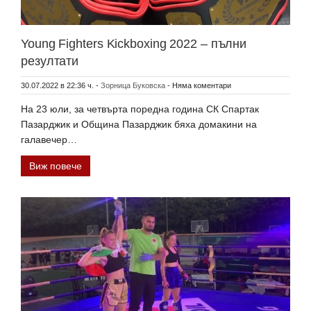
Young Fighters Kickboxing 2022 – пълни
резултати
30.07.2022 в 22:36 ч.
-
Зорница Буковска
-
Няма коментари
На 23 юли, за четвърта поредна година СК Спартак
Пазарджик и Община Пазарджик бяха домакини на
галавечер…
Виж повече