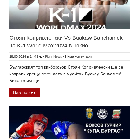
Стоян Копривленски Vs Buakaw Banchamek
на K-1 World Max 2024 в Токио
18.06.2024 в 14:49 ч.
-
Fight News
-
Няма коментари
Българският топ кикбоксьор Стоян Копривленски ще се
изправи срещу легендата в муайтай Буакау Банчамек!
Битката им ще…
Виж повече