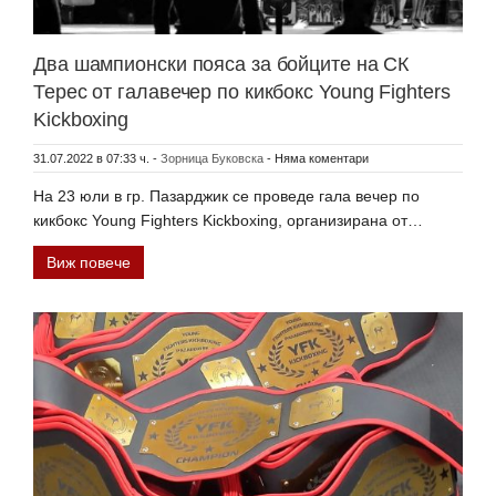
Два шампионски пояса за бойците на СК
Терес от галавечер по кикбокс Young Fighters
Kickboxing
31.07.2022 в 07:33 ч.
-
Зорница Буковска
-
Няма коментари
На 23 юли в гр. Пазарджик се проведе гала вечер по
кикбокс Young Fighters Kickboxing, организирана от…
Виж повече