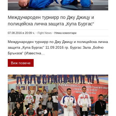
Международен турнирр по Джу Джицу и
полицейска лична защита „Купа Бургас“
07.08.2016 в 20:09 ч.
-
Fight News
-
Няма коментари
Международен турнирр по Джу Джицу и полицейска лична
защита „Купа Бургас“ 11.09.2016 гр. Бургас Зала „Бойчо
Брънзов“ (Известна…
Виж повече