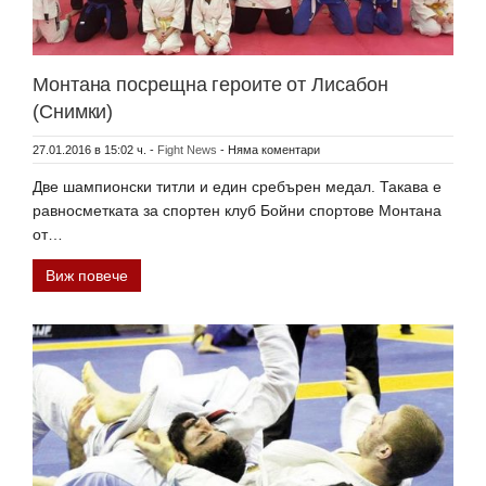
Монтана посрещна героите от Лисабон
(Снимки)
27.01.2016 в 15:02 ч.
-
Fight News
-
Няма коментари
Две шампионски титли и един сребърен медал. Такава е
равносметката за спортен клуб Бойни спортове Монтана
от…
Виж повече