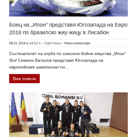
Боец на „Ипон“ представя Югозапада на Евро
2016 по бразилско жиу-жицу в Лисабон
08.01.2016 в 14:12 ч.
-
Fight News
-
Няма коментари
Състезателят на клуба по смесени бойни изкуства „Ипон“
/Бл/ Симеон Баталов представя Югозапада на
европейския шампионат по…
Виж повече