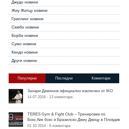
Джудо новини
Жиу Житцу новини
Граплинг новини
Самбо новини
Борба новини
Сумо новини
Кендо новини
Други новини
Популярни
Последни
Коментари
Захари Дамянов официално изключен от IKO
14.07.2016 -
13 коментара
TERES Gym & Fight Club – Тренировки по
Бокс,Кик бокс и Бразилско Джиу Джицу в Пловдив
01.10.2014 -
6 коментара