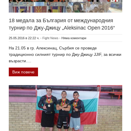
18 медала за България от международния
турнир по Джу-Джицу „Aleksinac Open 2016“
25.05.2016 в 22:22 ч.
-
Fight News
-
Няма коментари
На 21.05 в гр. Алексинац, Сърбия се проведе
традиционно силният турнир по Джу-Джицу JJIF, за всички
възрасти….
Виж повече