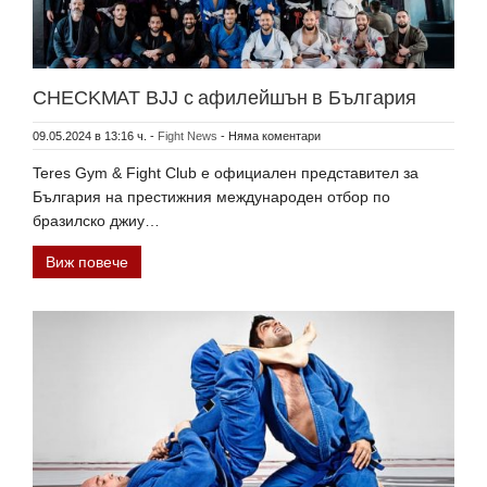
CHECKMAT BJJ с афилейшън в България
09.05.2024 в 13:16 ч.
-
Fight News
-
Няма коментари
Teres Gym & Fight Club е официален представител за
България на престижния международен отбор по
бразилско джиу…
Виж повече