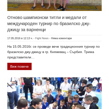
Отново шампионски титли и медали от
международен турнир по бразилско джу-
джицу за варненци
17.05.2016 в 12:13 ч.
-
Fight News
-
Няма коментари
На 15.05.2016г. се проведе вече традиционния турнир по
бразилско джу-джицу в гр. Княжевац – Сърбия. Трима
представители…
Виж повече