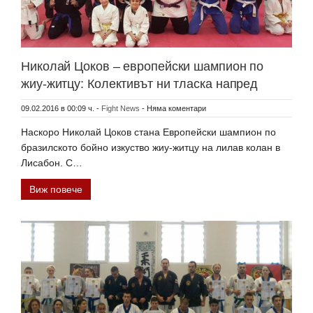
Николай Цоков – европейски шампион по
жиу-житцу: Колективът ни тласка напред
09.02.2016 в 00:09 ч.
-
Fight News
-
Няма коментари
Наскоро Николай Цоков стана Европейски шампион по
бразилското бойно изкуство жиу-житцу на лилав колан в
Лисабон. С…
Виж повече