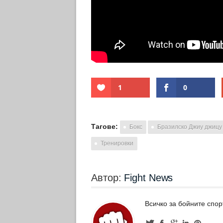
1
0
Тагове:
Бокс
Бразилско Джиу джицу
Тренировки
Автор:
Fight News
Всичко за бойните спор