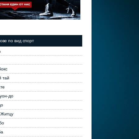
ове по вид спорт
А
бокс
 тай
те
уон-до
до
 Житцу
бо
ба