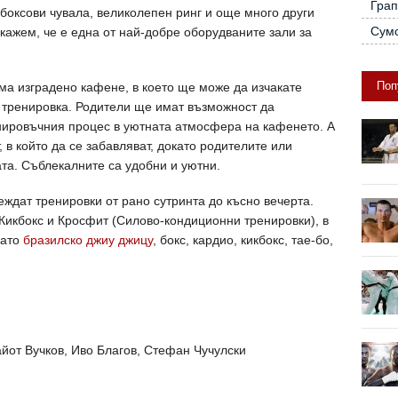
Грап
 боксови чувала, великолепен ринг и още много други
Сум
кажем, че е една от най-добре оборудваните зали за
Поп
ма изградено кафене, в което ще може да изчакате
д тренировка. Родители ще имат възможност да
нировъчния процес в уютната атмосфера на кафенето. А
, в който да се забавляват, докато родителите или
ата. Съблекалните са удобни и уютни.
дат тренировки от рано сутринта до късно вечерта.
 Кикбокс и Кросфит (Силово-кондиционни тренировки), в
като
бразилско джиу джицу
, бокс, кардио, кикбокс, тае-бо,
йот Вучков, Иво Благов, Стефан Чучулски