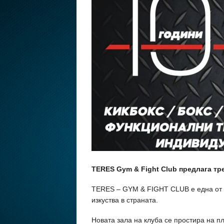
TERES Gym & Fight Club предлага тр
TERES – GYM & FIGHT CLUB е една от 
изкуства в страната.
Новата зала на клуба се простира на п