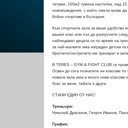
татами, 150м2 гумена настилка, над 15
нововъведения, с което смело може да 
бойни спортове в България.
Към спортната зала за ваше удобство и
вашия клас или пък да разпуснете сле
наблюдават децата си по време на тре
за най-малките има изграден детски кът
братчето/сестричето им тренират в зал
В TERES – GYM & FIGHT CLUB се провеж
Освен до сега познатите ни класове по
новата зала има и много нови класове 
бокс за жени, табата и други.
СТАНИ ЕДИН ОТ НАС!
Треньори:
Николай Драганов, Георги Иванов, Пана
График: