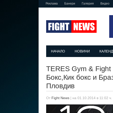
Реклама
Банери
Галерия
Видео
НАЧАЛО
НОВИНИ
КАЛЕНД
TERES Gym & Fight 
Бокс,Кик бокс и Бр
Пловдив
От
Fight News
|
на 01.10.2014 в 11:02 ч.