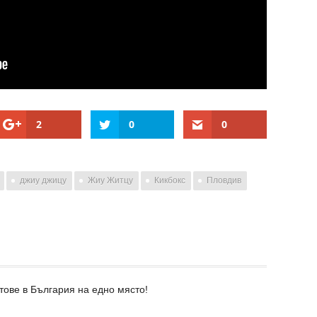
2
0
0
джиу джицу
Жиу Житцу
Кикбокс
Пловдив
тове в България на едно място!