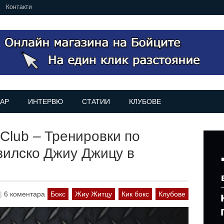
Контакти
АР
ИНТЕРВЮ
СТАТИИ
КЛУБОВЕ
Club – Тренировки по
азилско Джиу Джицу в
|
6 коментара
Бокс
Жиу Житцу
Кик бокс
Клубове