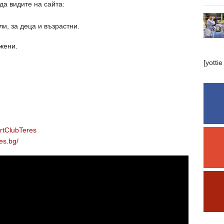
да видите на сайта:
и, за деца и възрастни.
жени.
[yottie
rtClubTeres
es.bg/