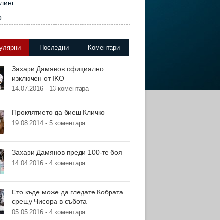
линг
о
улярни
Последни
Коментари
Захари Дамянов официално
изключен от IKO
14.07.2016 -
13 коментара
Проклятието да биеш Кличко
19.08.2014 -
5 коментара
Захари Дамянов преди 100-те боя
14.04.2016 -
4 коментара
Ето къде може да гледате Кобрата
срещу Чисора в събота
05.05.2016 -
4 коментара