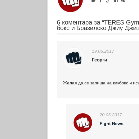
6 коментара за “TERES Gym 
бокс и Бразилско Джиу Джи
19.06.2017
Георги
Желая да се запиша на кикбокс и ис
20.06.2017
Fight News