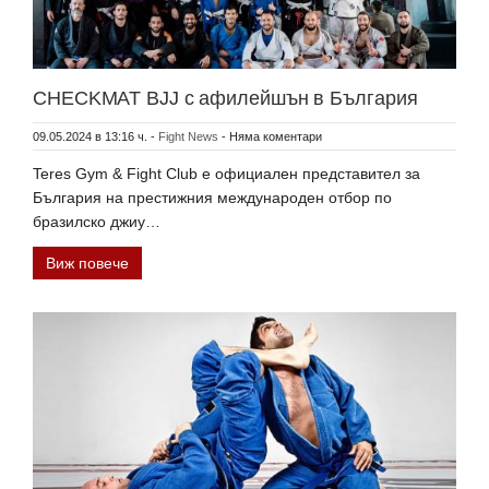
CHECKMAT BJJ с афилейшън в България
09.05.2024 в 13:16 ч.
-
Fight News
-
Няма коментари
Teres Gym & Fight Club е официален представител за
България на престижния международен отбор по
бразилско джиу…
Виж повече