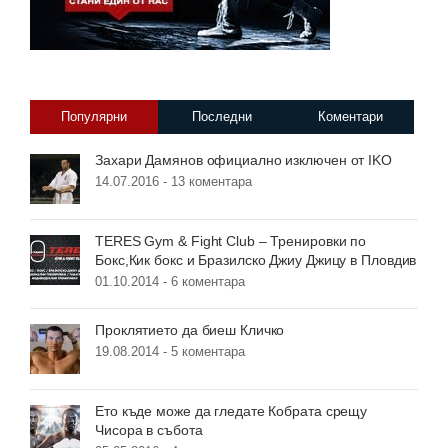
Популярни
Последни
Коментари
Захари Дамянов официално изключен от IKO
14.07.2016 -
13 коментара
TERES Gym & Fight Club – Тренировки по
Бокс,Кик бокс и Бразилско Джиу Джицу в Пловдив
01.10.2014 -
6 коментара
Проклятието да биеш Кличко
19.08.2014 -
5 коментара
Ето къде може да гледате Кобрата срещу
Чисора в събота