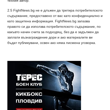
техния автор.
2.5 FightNews.bg не е длъжен да третира потребителското
съдържание, предоставено от вас като конфиденциално и
като защитена информация. FightNews.bg запазва
правото си да използва потребителското съдържание, по
какъвто начин счита за подходящ, без да е задължен да
заплати възнаграждение дори и ако материалите ви
бъдат публикувани, освен ако няма писмена уговорка.