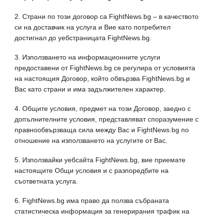
2. Страни по този договор са FightNews.bg – в качеството
си на доставчик на услуга и Вие като потребител
достигнал до уебстраницата FightNews.bg.
3. Използването на информационните услуги
предоставени от FightNews.bg се регулира от условията
на настоящия Договор, който обвързва FightNews.bg и
Вас като страни и има задължителен характер.
4. Общите условия, предмет на този Договор, заедно с
допълнителните условия, представляват споразумение с
правнообвързваща сила между Вас и FightNews.bg по
отношение на използването на услугите от Вас.
5. Използвайки уебсайта FightNews.bg, вие приемате
настоящите Общи условия и с разпоредбите на
съответната услуга.
6. FightNews.bg има право да ползва събраната
статистическа информация за генерирания трафик на