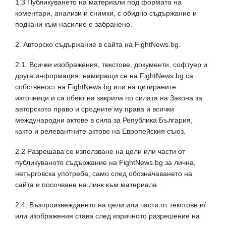
1.3 Публикуването на материали под формата на
коментари, анализи и снимки, с обидно съдържание и
подкани към насилие е забранено.
2. Авторско съдържание в сайта на FightNews.bg.
2.1. Всички изображения, текстове, документи, софтуер и
друга информация, намиращи се на FightNews.bg са
собственост на FightNews.bg или на цитираните
източници и са обект на закрила по силата на Закона за
авторското право и сродните му права и всички
международни актове в сила за Република България,
както и релевантните актове на Европейския съюз.
2.2 Разрешава се използване на цели или части от
публикуваното съдържание на FightNews.bg за лична,
нетърговска употреба, само след обозначаването на
сайта и посочване на линк към материала.
2.4. Възпроизвеждането на цели или части от текстове и/
или изображения става след изричното разрешение на