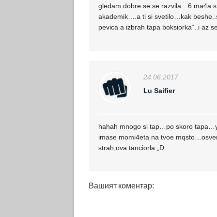
gledam dobre se se razvila…6 ma4a s 
akademik….a ti si svetilo…kak beshe.
pevica a izbrah tapa boksiorka“..i az 
24.06.2017
Lu Saifier
hahah mnogo si tap…po skoro tapa…yam
imase momi4eta na tvoe mqsto…osven 
strah;ova tanciorla „D
Вашият коментар: