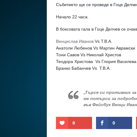
Събитието ще се проведе в Гоце Делчев 
Начало 22 часа.
В боксовата гала в Гоце Делчев се очак
Венцислав Иванов
Vs T.B.A.
Анатоли Любенов Vs Мартин Аврамски
Тони Савов Vs Николай Христов
Теодора Христова Vs Глория Василева
Бранко Бабанчев Vs T.B.A.
„Търся си противник за
ме потърси за подробно
във Фейсбук Венци Иван
0
0