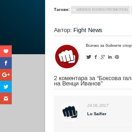
Тагове:
WINNER BOXING PROMOTION
Автор:
Fight News
Всичко за бойните спор
2 коментара за “Боксова гал
на Венци Иванов”
24.06.2017
Lu Saifier