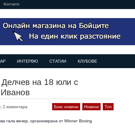
Контакти
АР
ИНТЕРВЮ
СТАТИИ
КЛУБОВЕ
 Делчев на 18 юли с
 Иванов
.
|
2 коментара
Бокс новини
Новини
Топ
ва гала вечер, организирана от Winner Boxing