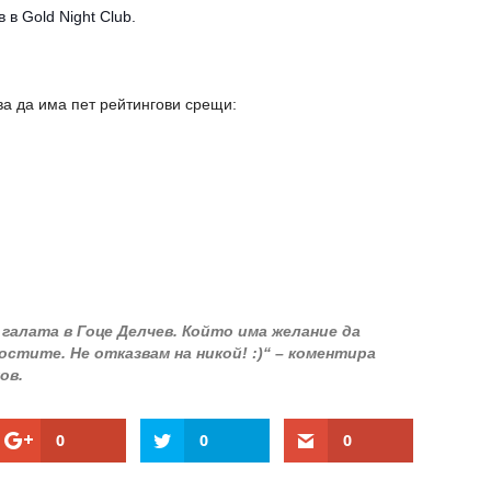
в Gold Night Club.
ва да има пет рейтингови срещи:
 галата в Гоце Делчев. Който има желание да
стите. Не отказвам на никой! :)“ – коментира
ов.
0
0
0