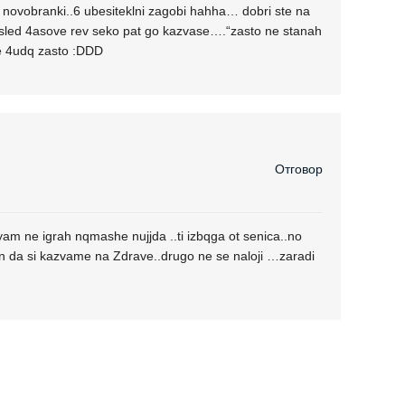
novobranki..6 ubesiteklni zagobi hahha… dobri ste na
.sled 4asove rev seko pat go kazvase….“zasto ne stanah
se 4udq zasto :DDD
Отговор
 ne igrah nqmashe nujjda ..ti izbqga ot senica..no
da si kazvame na Zdrave..drugo ne se naloji …zaradi