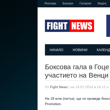
Реклама
Банери
Галерия
Видео
НАЧАЛО
НОВИНИ
КАЛЕНД
Боксова гала в Гоце
участието на Венци
От
Fight News
|
на 14.07.2014 в 14:12 ч
На 18 юли (петък), ще се проведе боксо
Promotion.