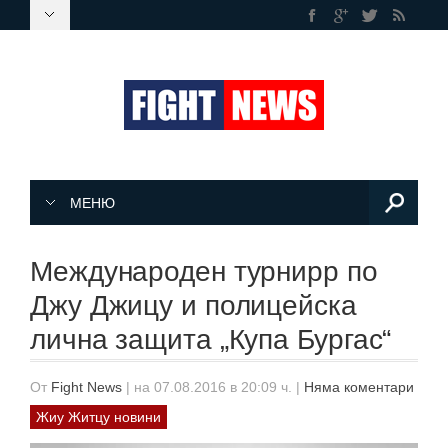
МЕНЮ
Международен турнирр по
Джу Джицу и полицейска
лична защита „Купа Бургас“
От
Fight News
|
на 07.08.2016 в 20:09 ч.
|
Няма коментари
Жиу Житцу новини