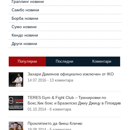
Граплинг новини
Самбо новини
Борба новини
Сумо новини
Кендо новини
Други новини
Популярни
Последни
Коментари
Захари Дамянов официално изключен от IKO
14.07.2016 -
13 коментара
TERES Gym & Fight Club – Тренировки по
Бокс,Кик бокс и Бразилско Джиу Джицу в Пловдив
01.10.2014 -
6 коментара
Проклятието да биеш Кличко
19.08.2014 -
5 коментара