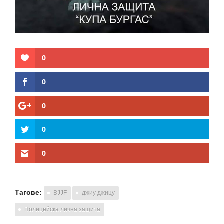
0
0
0
0
0
Тагове:
BJJF
джиу джицу
Полицейска лична защита