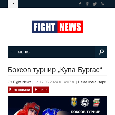
МЕНЮ
Боксов турнир „Купа Бургас“
От
Fight News
|
на 17.05.2024 в 14:07 ч.
|
Няма коментари
Бокс новини
Новини