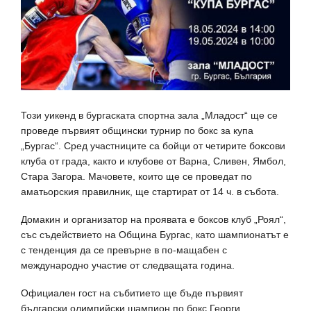
Този уикенд в бургаската спортна зала „Младост“ ще се
проведе първият общински турнир по бокс за купа
„Бургас“. Сред участниците са бойци от четирите боксови
клуба от града, както и клубове от Варна, Сливен, Ямбол,
Стара Загора. Мачовете, които ще се проведат по
аматьорския правилник, ще стартират от 14 ч. в събота.
Домакин и организатор на проявата е боксов клуб „Роял“,
със съдействието на Община Бургас, като шампионатът е
с тенденция да се превърне в по-мащабен с
международно участие от следващата година.
Официален гост на събитието ще бъде първият
български олимпийски шампион по бокс Георги