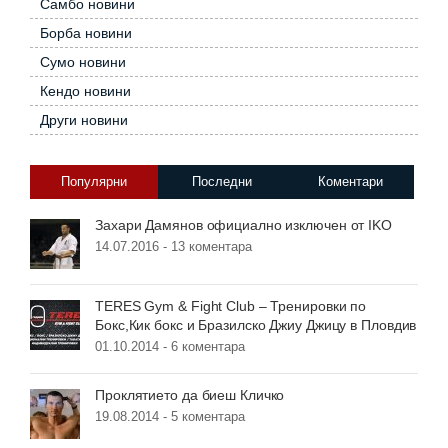
Самбо новини
Борба новини
Сумо новини
Кендо новини
Други новини
Популярни
Последни
Коментари
Захари Дамянов официално изключен от IKO
14.07.2016 -
13 коментара
TERES Gym & Fight Club – Тренировки по
Бокс,Кик бокс и Бразилско Джиу Джицу в Пловдив
01.10.2014 -
6 коментара
Проклятието да биеш Кличко
19.08.2014 -
5 коментара