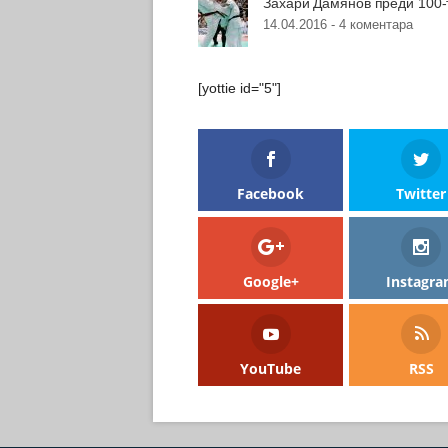
Захари Дамянов преди 100-
14.04.2016 -
4 коментара
[yottie id="5"]
Facebook
Twitter
Google+
Instagr
YouTube
RSS