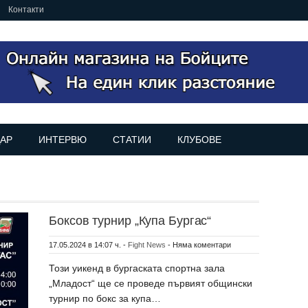
Контакти
АР
ИНТЕРВЮ
СТАТИИ
КЛУБОВЕ
Боксов турнир „Купа Бургас“
17.05.2024 в 14:07 ч.
-
Fight News
-
Няма коментари
Този уикенд в бургаската спортна зала
„Младост“ ще се проведе първият общински
турнир по бокс за купа…