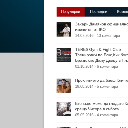
Популярни
Последни
Комен
Захари Дамянов официалн
изключен от IKO
14.07.2016 -
13 коментара
TERES Gym & Fight Club –
Тренировки по Бокс,Кик бок
Бразилско Джиу Джицу в Пл
01.10.2014 -
6 коментара
Проклятието да биеш Кличк
19.08.2014 -
5 коментара
Ето къде може да гледате К
срещу Чисора в събота
05.05.2016 -
4 коментара