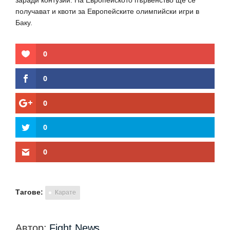
заради контузии. На Европейското първенство ще се
получават и квоти за Европейските олимпийски игри в
Баку.
0
0
0
0
0
Тагове:
Карате
Автор:
Fight News