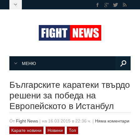
МЕНЮ
Българските каратеки твърдо
решени за победа на
Европейското в Истанбул
От
Fight News
|
на 16.03.2015 в 22:36 ч.
|
Няма коментари
Карате новини
Новини
Топ