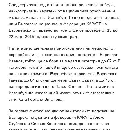
След сериозна подготовка и твърдо решени за победа,
най-добрите ни каратеки от националния отбор жени и
мъже, заминават за Истанбул. Те ще представят страната
ни и Българска национална федерация КАРАТЕ на
Европейското първенство, което ще се проведе от 19 до
22 март 2015 година в турския град.
На татамито ще излязат многократният ни медалист от
европейски и световни състезания по карате – Борислав
Иванов, който ще се бори за медал в категория до 67 кг. В
категория комите над 68 кг ще се състезава носителката
на златни отличия от Европейски първенства Борислава
Ганева, до 84 кг сили ще мери Садък Садък, а до 75 кг.
наш представител ще е Павел Стоянов. На татамито в
Истанбул ще излезе инай-изявената ни състезателка в
стил Ката Гергана Витанова.
За голямо съжаление две от най-големите надежди на
Българска национална федерация КАРАТЕ Алекс
Стублева и Силвия Вангелова няма да се състезават