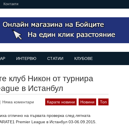
Контакти
АР
ИНТЕРВЮ
СТАТИИ
КЛУБОВЕ
те клуб Никон от турнира
ague в Истанбул
|
Няма коментари
Карате новини
Новини
Топ
иха отлично на първата проверка след лятната
КARATE1 Premier League в Истанбул 03-06.09.2015.