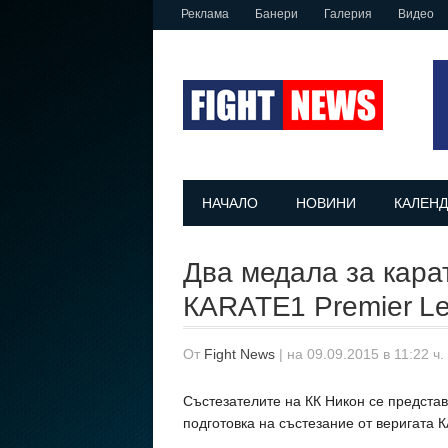
Реклама
Банери
Галерия
Видео
НАЧАЛО
НОВИНИ
КАЛЕНД
Два медала за кара
КARATE1 Premier Le
От
Fight News
|
на 09.09.2015 в 11:22 ч.
Състезателите на КК Никон се представ
подготовка на състезание от веригата 