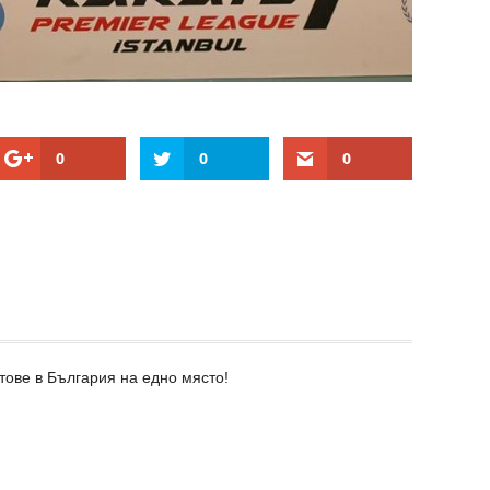
0
0
0
тове в България на едно място!