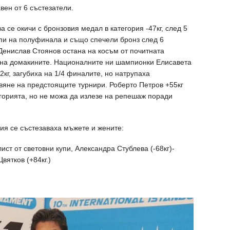
вен от 6 състезатели.
се окичи с бронзовия медал в категория -47кг, след 5
ъпи на полуфинала и също спечели бронз след 6
Денислав Стоянов остана на косъм от почитната
л на домакините. Националните ни шампионки Елисавета
кг, загубиха на 1/4 финалите, но натрупаха
вяне на предстоящите турнири. Роберто Петров +55кг
егорията, но не можа да излезе на репешаж поради
ия се състезаваха мъжете и жените:
ист от световни купи, Александра Стублева (-68кг)-
вятков (+84кг.)