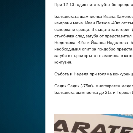
При 12-13 годишните клубът бе предста
Балканската шампионка Ивана Каменова 
изиграни мача. Иван Петков -40кг отст
оспорвани срещи. В същата категория 
стълбичка след загуба от представите
Недялкова -42кг и Йоанна Недялкова -52
необходимия опит за по-добро предста
загуби в първи кръг от шампиона в кат
контузия.
Събота и Неделя при голяма конкуренц
Садик Садик (-75кг)- многократен медал
Балканска шампионка до 21г. и Тервел Ц