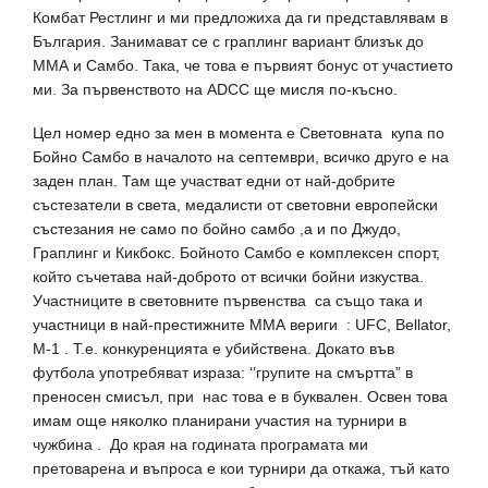
Комбат Рестлинг и ми предложиха да ги представлявам в
Бългaрия. Занимават се с граплинг вариант близък до
ММА и Самбо. Така, че това e първият бонус от участието
ми. За първенството на ADCC ще мисля по-късно.
Цел номер едно за мен в момента е Световната купа по
Бойно Самбо в началото на септември, всичко друго е на
заден план. Там ще участват едни от най-добрите
състезатели в света, медалисти от световни европейски
състезания не само по бойно самбо ,а и по Джудо,
Граплинг и Кикбокс. Бойното Самбо е комплексен спорт,
който съчетава най-доброто от всички бойни изкуства.
Участниците в световните първенства са също така и
участници в най-престижните ММА вериги : UFC, Bellator,
M-1 . T.e. конкуренцията е убийствена. Докато във
футбола употребяват израза: ‘’групите на смъртта” в
преносен смисъл, при нас това е в буквален. Освен това
имам още няколко планирани участия на турнири в
чужбина . До края на годината програмата ми
претоварена и въпроса е кои турнири да откажа, тъй като