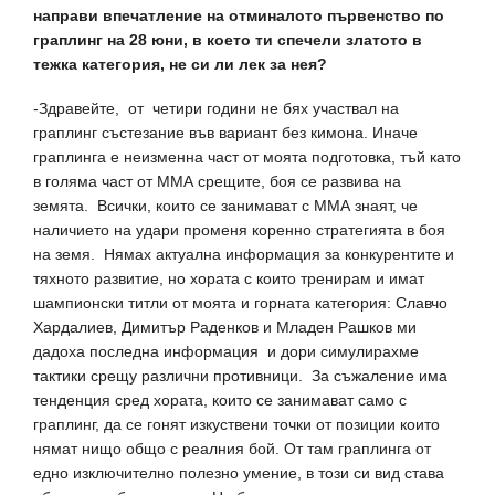
направи впечатление на отминалото първенство по
граплинг на 28 юни, в което ти спечели златото в
тежка категория, не си ли лек за нея?
-Здравейте, от четири години не бях участвал на
граплинг състезание във вариант без кимона. Иначе
граплинга е неизменна част от моята подготовка, тъй като
в голяма част от ММА срещите, боя се развива на
земята. Всички, които се занимават с ММА знаят, че
наличието на удари променя коренно стратегията в боя
на земя. Нямах актуална информация за конкурентите и
тяхното развитие, но хората с които тренирам и имат
шампионски титли от моята и горната категория: Славчо
Хардалиев, Димитър Раденков и Младен Рашков ми
дадоха последна информация и дори симулирахме
тактики срещу различни противници. За съжаление има
тенденция сред хората, които се занимават само с
граплинг, да се гонят изкуствени точки от позиции които
нямат нищо общо с реалния бой. От там граплинга от
едно изключително полезно умение, в този си вид става