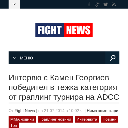
МЕНЮ
Интервю с Камен Георгиев –
победител в тежка категория
от граплинг турнира на ADCC
От
Fight News
|
на 21.07.2014 в 10:02 ч.
|
Няма коментари
MMA новини
Граплинг новини
Интервюта
Новини
Топ