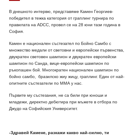
В днешното интервю, представяме Камен Георгиев-
победител в тежка категория от граплинг турнира по
правилата на ADCC, провел се на 28 юни тази година в
София.
Камен е национален състезател по Бойно Самбо с
множество медали от световни и европейски първенства,
двукратен световен шампион и двукратен европейски
шампион по Санда, вице-европейски шампион по
ръкопашен бой. Многократен национален шампион по
бойно самбо, бразилско жиу жицу, граплинг. Един от най-
опитните състезатели по ММА у нас.
Първите му състезания, не са били при юноши и
младежи, директно дебютира при мъжете в отбора по
Джудо на Софийския Университет.
-Здравей Камене, разкажи какво най-силно, ти