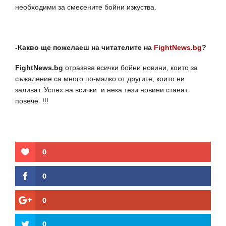
необходими за смесените бойни изкуства.
-Какво ще пожелаеш на читателите на
FightNews.bg
?
FightNews.bg
отразява всички бойни новини, които за
съжаление са много по-малко от другите, които ни
заливат. Успех на всички и нека тези новини станат
повече !!!
0
0
0
0