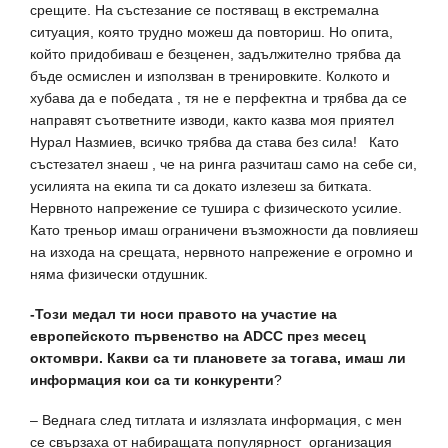
срещите. На състезание се постяващ в екстремална
ситуация, която трудно можеш да повториш. Но опита,
който придобиваш е безценен, задължително трябва да
бъде осмислен и използван в тренировките. Колкото и
хубава да е победата , тя не е перфектна и трябва да се
направят съответните изводи, както казва моя приятел
Нурал Назмиев, всичко трябва да става без сила! Като
състезател знаеш , че на ринга разчиташ само на себе си,
усилията на екипа ти са докато излезеш за битката.
Нервното напрежение се тушира с физическото усилие.
Като треньор имаш ограничени възможности да повлияеш
на изхода на срещата, нервното напрежение е огромно и
няма физически отдушник.
-Този медал ти носи правото на участие на
европейското първенство на ADCC през месец
октомври. Какви са ти плановете за тогава, имаш ли
информация кои са ти конкуренти
?
– Веднага след титлата и излязлата информация, с мен
се свързаха от набиращата популярност организация