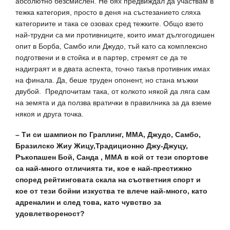
абсолютно безсмислен. Не бях предвиждал да участвам в
тежка категория, просто в деня на състезанието сляха
категориите и така се озовах сред тежките. Общо взето
най-трудни са ми противниците, които имат дългогодишен
опит в Борба, Самбо или Джудо, тъй като са комплексно
подготвени и в стойка и в партер, стремят се да те
надиграят и в двата аспекта, точно такъв противник имах
на финала. Да, беше труден опонент, но стана мъжки
двубой. Предпочитам така, от колкото някой да ляга сам
на земята и да ползва вратички в правилника за да вземе
някоя и друга точка.
– Tи си шампион по Граплинг, ММА, Джудо, Самбо,
Бразилско Жиу Жицу,Традиционно Джу-Джуцу,
Ръкопашен Бой, Санда , ММА в кой от тези спортове
са най-много отличията ти, кое е най-престижно
според рейтинговата скала на съответния спорт и
кое от тези бойни изкуства те влече най-много, като
адреналин и след това, като чувство за
удовлетвореност?