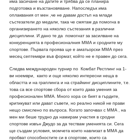
има засичане на датите и трябва да се планира
подготовка и възстановяване. Напоследък има
оплаквания от мен ,че не давам достъп на млади
състезатели до медали, така че смятам да помогна в
организирането на няколко състезания в различни
дисциплини. И дано те да помогнат за засилване на
конкуренцията в професионалния ММА и сродните му
спортове. Първата проява ще е аматьорски ММА през
месец септември във формат, който не е правен до сега.
Следва международен турнир по Комбат Рестлинг на 1-
ви ноември, както и още няколко интересни неща в
областта и на граплинга и на страйкинг дисциплините, т.е.
това са все спортове сбора от които дава умения за
професионален ММА. Много хора се бият в гърдите,
критикуват или дават съвети, но реално никой не прави
нещо смислено по въпроса. Когато започвах с ММА , на
мен ми беше трудно да намирам участия в сродни
спортове извън Джудо за да тествам уменията си. Сега
ще създам условия, момчета които навлизат в ММА да
пробват способностите си в спортове, които са