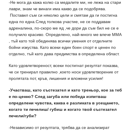
-Не мога да кажа колко са медалите ми, не лежа на стари
лаври, знам че винаги има какво да се подобрява.
Поставил съм си няколко цели и смятам да ги постигна
една по една.След толкова участие, не се поддавам
адреналина, по-скоро ме яд ,че дори да съм бил не се е
получило красиво. Определено, най-много ме влече ММА
, тъй като той обединява всички умения от отделните
бойни изкуства. Като всеки един боен спорт е ценен по
отделно, тъй като дава предимства в определена област.
Като удовлетвореност, всеки постигнат резултат показва,
че си тренирал правилно ,което носи удовлетворение от
пролятата пот, кръв, лишения и вложени усилия!
-Участваш, като състезател и като треньор, кое за теб
е по-ценно? След загуба или победа изпитваш
определени чувства, каква е разликата в усещането,
когато ти печелиш/ губиш и когато твой състезател
печели/губи?
-Независимо от резултата, трябва да се анализират