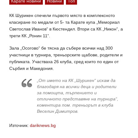
Карате новини
Новини
Топ
КК Шурикен спечели първото място в комплексното
класиране по медали от 5- та Карате купа „Мемориал
Светослав Иванов“ в Кюстендил. Втори са КК „Никон“, а
трети КК „Ронин 11“.
Зала „Осогово“ бе тясна да събере всички над 300
участници в турнира, треньорските щабове, родители и
публиката. Участваха 26 клуба, сред които по един от
Сърбия и Македония.
„От името на КК „Шурикен“ искам да
благодаря на всички деца и родители
за помощта, търпението и
отличното представяне на турнира“,
коментира пом. треньорът в клуба
Веселин Димитров.
Източник:
dariknews.bg