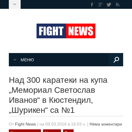
МЕНЮ
Над 300 каратеки на купа
„Мемориал Светослав
Иванов“ в Кюстендил,
„Шурикен“ са №1
От
Fight News
|
на 09.03.2016 в 16:03 ч.
|
Няма коментари