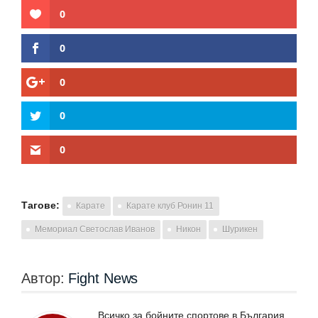
0
0
0
0
0
Тагове:
Карате
Карате клуб Ронин 11
Мемориал Светослав Иванов
Никон
Шурикен
Автор:
Fight News
Всичко за бойните спортове в България