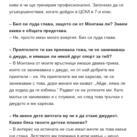
ниво и че ще тренирам професионално. Започнах да се
усъвършенствам, когато дойдох в ЦСКА в 7-и клас.
– Бил си луда глава, защото си от Монтана ли? Знаем
каква е общата представа.
– Не, просто имах много енергия. Бих си луда глава.
– Приятелите ти как приемаха това, че се занимаваш
с джудо, и нямаше ли някой друг спорт за теб?
– В Монтана от моите връстници имаше двама-трима,
които се занимаваха с джудо, но от най-добрите ми
приятели – не. На приятелите ми им харесва, че се
занимавам с това, дори винаги ми казват: „Айде, няма ли
да ходиш да ги избиеш.“ Радват се на успехите ми. Като
малък се занимавах и с плуване, но след това тръгнах с
джудото и ми харесва.
– На никое дете мечтата му не е да стане джудист.
Какви бяха твоите детски планове?
– В интерес на истината не съм имал мечти за това какъв
ще стана. Детството ми премина в игри навън – нещо,