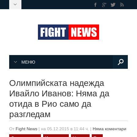
МЕНЮ
Олимпийската надежда
Ивайло Иванов: Няма да
отида в Рио само да
разгледам
От
Fight News
|
на 05.12.2015 в 11:44 ч.
|
Няма коментари