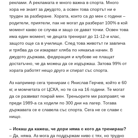
реклами. А рекламата е много важна в спорта. Много
хора не знаят за джудото, а освен това спортът ни е
труден за разбиране. Хората, които са до мен с години –
родители, приятели, пак не могат да разберат 100% в кой
момент какво се случва и защо се дават точки. Освен това
има един момент, че децата тренират до 11-12-и клас,
защото още са в училище. След това животът ги завлича
и трябва да си изкарват хляба по някакъв начин. В
джудото държава, федерация и клубове не плащат
достатъчно, че да можеш да се издържаш. Затова 99% от
хората работят нещо друго и спират със спорта.
Аз например сега тренирам с Янислав Герчев, който е 60
кг, и момчетата от ЦСКА, но те са на 16 години. Те могат
да се развиват покрай мен. Треньорите ми разправят, че
преди 1989-а са ходили по 300 дни на лагер. Тогава
държавата се е славела със спорта. Сега не се слави с
нищо.
– Искаш да кажеш, че дори няма с кого да тренираш?
– Да, няма. Аз мога да поддържам ниво с тях, но трудно