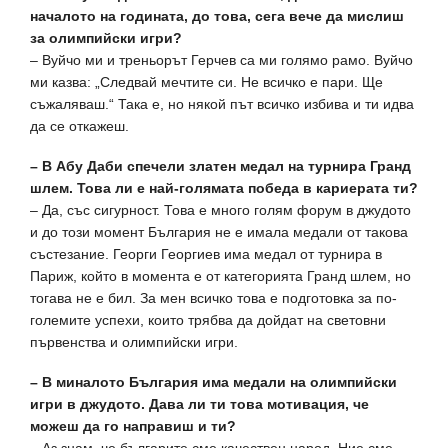
началото на годината, до това, сега вече да мислиш
за олимпийски игри?
– Вуйчо ми и треньорът Герчев са ми голямо рамо. Вуйчо
ми казва: „Следвай мечтите си. Не всичко е пари. Ще
съжаляваш.“ Така е, но някой път всичко избива и ти идва
да се откажеш.
– В Абу Даби спечели златен медал на турнира Гранд
шлем. Това ли е най-голямата победа в кариерата ти?
– Да, със сигурност. Това е много голям форум в джудото
и до този момент България не е имала медали от такова
състезание. Георги Георгиев има медал от турнира в
Париж, който в момента е от категорията Гранд шлем, но
тогава не е бил. За мен всичко това е подготовка за по-
големите успехи, които трябва да дойдат на световни
първенства и олимпийски игри.
– В миналото България има медали на олимпийски
игри в джудото. Дава ли ти това мотивация, че
можеш да го направиш и ти?