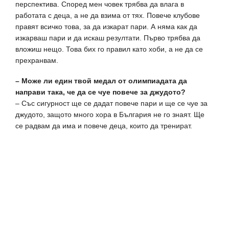
перспектива. Според мен човек трябва да влага в
работата с деца, а не да взима от тях. Повече клубове
правят всичко това, за да изкарат пари. А няма как да
изкарваш пари и да искаш резултати. Първо трябва да
вложиш нещо. Това бих го правил като хоби, а не да се
прехранвам.
– Може ли един твой медал от олимпиадата да
направи така, че да се чуе повече за джудото?
– Със сигурност ще се дадат повече пари и ще се чуе за
джудото, защото много хора в България не го знаят. Ще
се радвам да има и повече деца, които да тренират.