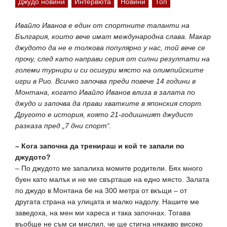
Джудо новини
Интервюта
Новини
Топ
Ивайло Иванов е един от спортните таланти на
България, които вече имат международна слава. Макар
джудото да не е толкова популярно у нас, той вече се
прочу, след като направи серия от силни резултати на
големи турнири и си осигури място на олимпийските
игри в Рио. Всичко започва преди повече 14 години в
Монтана, когато Ивайло Иванов влиза в залата по
джудо и започва да прави хватките в японския спорт.
Другото е история, която 21-годишният джудист
разказа пред „7 дни спорт“.
– Кога започна да тренираш и кой те запали по
джудото?
– По джудото ме запалиха момите родители. Бях много
буен като малък и не ме свърташе на едно място. Залата
по джудо в Монтана бе на 300 метра от вкъщи – от
другата страна на улицата и малко надолу. Нашите ме
заведоха, на мен ми хареса и така започнах. Тогава
въобще не съм си мислил, че ще стигна някакво високо