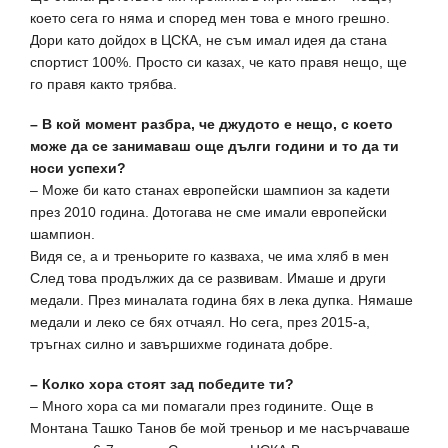
което сега го няма и според мен това е много грешно.
Дори като дойдох в ЦСКА, не съм имал идея да стана
спортист 100%. Просто си казах, че като правя нещо, ще
го правя както трябва.
– В кой момент разбра, че джудото е нещо, с което
може да се занимаваш още дълги години и то да ти
носи успехи?
– Може би като станах европейски шампион за кадети
през 2010 година. Дотогава не сме имали европейски
шампион.
Видя се, а и треньорите го казваха, че има хляб в мен
След това продължих да се развивам. Имаше и други
медали. През миналата година бях в лека дупка. Нямаше
медали и леко се бях отчаял. Но сега, през 2015-а,
тръгнах силно и завършихме годината добре.
– Колко хора стоят зад победите ти?
– Много хора са ми помагали през годините. Още в
Монтана Ташко Танов бе мой треньор и ме насърчаваше