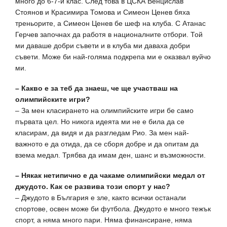
много до 6-7-и клас. След това в ЦСКА Венцислав
Стоянов и Красимира Томова и Симеон Ценев бяха
треньорите, а Симеон Ценев бе шеф на клуба. С Атанас
Герчев започнах да работя в националните отбори. Той
ми даваше добри съвети и в клуба ми даваха добри
съвети. Може би най-голяма подкрепа ми е оказвал вуйчо
ми.
– Какво е за теб да знаеш, че ще участваш на
олимпийските игри?
– За мен класирането на олимпийските игри бе само
първата цел. Но никога идеята ми не е била да се
класирам, да видя и да разгледам Рио. За мен най-
важното е да отида, да се сборя добре и да опитам да
взема медал. Трябва да имам ден, шанс и възможности.
– Някак нетипично е да чакаме олимпийски медал от
джудото. Как се развива този спорт у нас?
– Джудото в България е зле, както всички останали
спортове, освен може би футбола. Джудото е много тежък
спорт, а няма много пари. Няма финансиране, няма