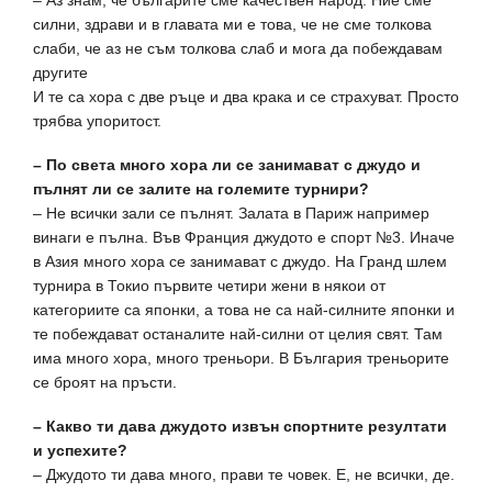
– Аз знам, че българите сме качествен народ. Ние сме
силни, здрави и в главата ми е това, че не сме толкова
слаби, че аз не съм толкова слаб и мога да побеждавам
другите
И те са хора с две ръце и два крака и се страхуват. Просто
трябва упоритост.
– По света много хора ли се занимават с джудо и
пълнят ли се залите на големите турнири?
– Не всички зали се пълнят. Залата в Париж например
винаги е пълна. Във Франция джудото е спорт №3. Иначе
в Азия много хора се занимават с джудо. На Гранд шлем
турнира в Токио първите четири жени в някои от
категориите са японки, а това не са най-силните японки и
те побеждават останалите най-силни от целия свят. Там
има много хора, много треньори. В България треньорите
се броят на пръсти.
– Какво ти дава джудото извън спортните резултати
и успехите?
– Джудото ти дава много, прави те човек. Е, не всички, де.