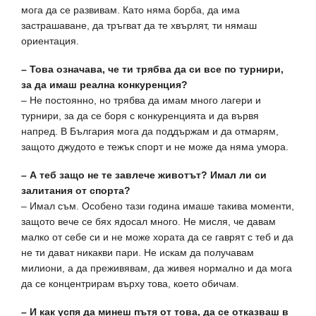
мога да се развивам. Като няма борба, да има
застрашаване, да тръгват да те хвърлят, ти нямаш
ориентация.
– Това означава, че ти трябва да си все по турнири,
за да имаш реална конкуренция?
– Не постоянно, но трябва да имам много лагери и
турнири, за да се боря с конкуренцията и да вървя
напред. В България мога да поддържам и да отмарям,
защото джудото е тежък спорт и не може да няма умора.
– А теб защо не те завлече животът? Имал ли си
залитания от спорта?
– Имал съм. Особено тази година имаше такива моменти,
защото вече се бях ядосал много. Не мисля, че давам
малко от себе си и не може хората да се гаврят с теб и да
не ти дават никакви пари. Не искам да получавам
милиони, а да преживявам, да живея нормално и да мога
да се концентрирам върху това, което обичам.
– И как успя да минеш пътя от това, да се отказваш в