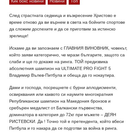
Кик бокс новини
Новини
Топ
След страстната седмица и възкресение Христово е
време отново да ви върнем в света на бойните спортове
да сложим доспехите и да се приготвим за истинско
зрелище!
Искаме да ви запознаем с ГЛАВНИЯ ВИНОВНИК, човекът,
който заяви категорично, че мрази българите, защото са
слаби и ще го докаже на ринга. ТОЙ предизвика
абсолютния шампион на ULTIMATE PRO FIGHT 5
Владимир Вълев-Питбула и обеща да го нокаутира.
Дами и господа, посрещнете с бурни аплодисменти,
освирквания или каквото си наумите многократния
Републикански шампион на Македония бронзов и
сребърен медалист от Балкански първенства,
доминатора в категория до 72кг при мъжете – ДЕЯН
РИСТЕВСКИ. Да ! Точно той е претендента, който вбеси
Питбула и го накара да се подготви за война в ринга.