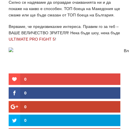
Силно се надяваме да оправдае очакванията ни и да
покаже на какво е способен. ТОП боеца на Македония ще
смаже или ще бъде смазан от ТОП боеца на България.
Вярваме, че предизвикахме интереса. Правим го за теб –
ВАШЕ ВЕЛИЧЕСТВО ЗРИТЕЛЯ! Нека бъде шоу, нека бъде
ULTIMATE PRO FIGHT 5
!
0
0
0
0