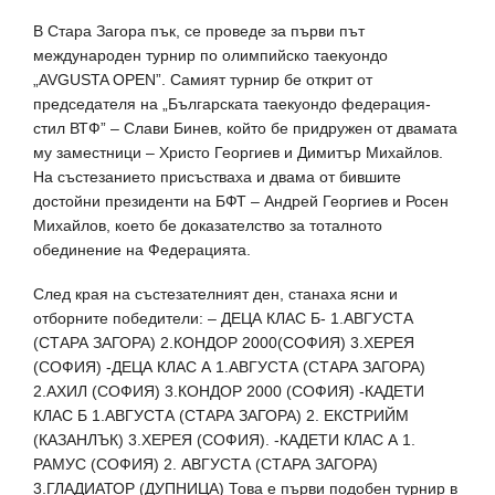
В Стара Загора пък, се проведе за първи път
международен турнир по олимпийско таекуондо
„AVGUSTA OPEN”. Самият турнир бе открит от
председателя на „Българската таекуондо федерация-
стил ВТФ” – Слави Бинев, който бе придружен от двамата
му заместници – Христо Георгиев и Димитър Михайлов.
На състезанието присъстваха и двама от бившите
достойни президенти на БФТ – Андрей Георгиев и Росен
Михайлов, което бе доказателство за тоталното
обединение на Федерацията.
След края на състезателният ден, станаха ясни и
отборните победители: – ДЕЦА КЛАС Б- 1.АВГУСТА
(СТАРА ЗАГОРА) 2.КОНДОР 2000(СОФИЯ) 3.ХЕРЕЯ
(СОФИЯ) -ДЕЦА КЛАС А 1.АВГУСТА (СТАРА ЗАГОРА)
2.АХИЛ (СОФИЯ) 3.КОНДОР 2000 (СОФИЯ) -КАДЕТИ
КЛАС Б 1.АВГУСТА (СТАРА ЗАГОРА) 2. ЕКСТРИЙМ
(КАЗАНЛЪК) 3.ХЕРЕЯ (СОФИЯ). -КАДЕТИ КЛАС А 1.
РАМУС (СОФИЯ) 2. АВГУСТА (СТАРА ЗАГОРА)
3.ГЛАДИАТОР (ДУПНИЦА) Това е първи подобен турнир в