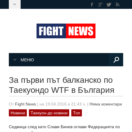
МЕНЮ
За първи път балканско по
Таекуондо WTF в България
От
Fight News
|
на 19.04.2016 в 21:43 ч.
|
Няма коментари
Новини
Таекуон-до новини
Топ
Седмица след като Слави Бинев оглави Федерацията по