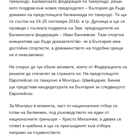
таекуондо, Балканската федерация по таекуондо, реши,
като поздрав към новия председател – България да бъде
домакин на предстоящата балканиада по таекуодо. Тя ще
се състои на 24-25 септемри 2016г. в гр. Дупница и ще се
проведе с пълната подкрепа на Зам. председателя на
Балканската федерация – Иван Банчевски. Тази спортна
инициатива ще бъде доказателство, че в България има
достойни спортисти, а домакинството на подобни срещи
не е невъзможно.
Не спират до тук обаче активите, които от Федерацията са
решили да спечелят за страната ни. На предстоящото
Европейско по таекуоно в Монтрьо- Швейцария, Бинев
ще представи кандидатурата на България за следващото
Европейско.
За Монтрьо в момента, част от националния отбор се
готви на Белмекен, под ръководството на един от
националните треньори – Христо Михалчев, а двама се
готвят в чужбина и ще се присъединят към отбора
направо на първенството.