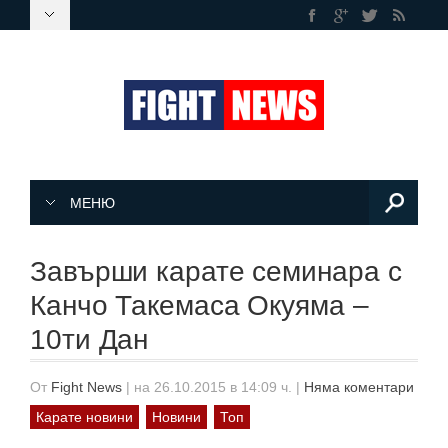
МЕНЮ
Завърши карате семинара с
Канчо Такемаса Окуяма –
10ти Дан
От
Fight News
|
на 26.10.2015 в 14:09 ч.
|
Няма коментари
Карате новини
Новини
Топ