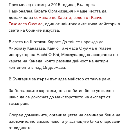
През месец октомври 2015 година, Българска
Национална Карате Организация имаше честта да
домакинства
семинар по Карате, воден от Канчо
Такемаса Окуяма
, един от най-големите живи майстори в
света на бойните изкуства.
В света на Шотокан Карате До той се нарежда до
Хироказу Каназава. Канчо Такемаса Окуяма е главен
инструктор на Hachi-O-Kai, Международна асоциация по
карате на Канада, която развива дейност на четири
континента в над 15 държави.
В България за първи път идва майстор от такъв ранг.
За българските каратеки, това събитие беше уникален
шанс да се докоснат до майсторството на експерт от
такъв ранг.
Според домакините, организацията на семинара беше на
изключително високо ниво, а участниците бяха очаровани
от видяното.