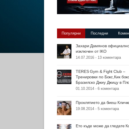
Популярни
Последни
Комен
Захари Дамянов официалн
изключен от IKO
14.07.2016 -
13 коментара
TERES Gym & Fight Club –
Тренировки по Бокс,Кик бок
Бразилско Джиу Джицу в Пл
01.10.2014 -
6 коментара
Проклятието да биеш Кличк
19.08.2014 -
5 коментара
Ето къде може да гледате К