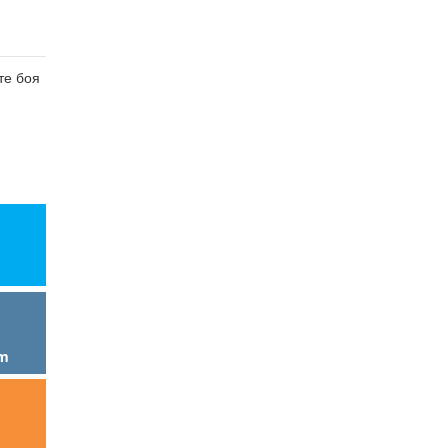
те боя
am