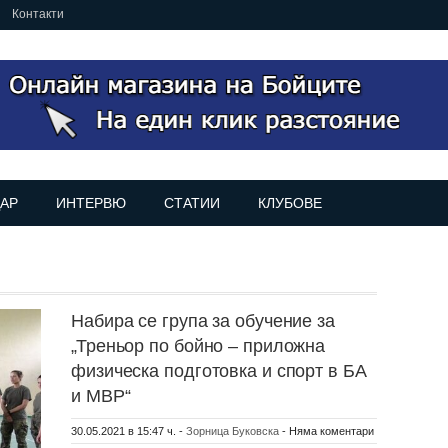
Контакти
АР
ИНТЕРВЮ
СТАТИИ
КЛУБОВЕ
Набира се група за обучение за
„Треньор по бойно – приложна
физическа подготовка и спорт в БА
и МВР“
30.05.2021 в 15:47 ч.
-
Зорница Буковска
-
Няма коментари