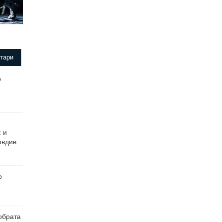
тари
о
с и
овдив
о
обрата