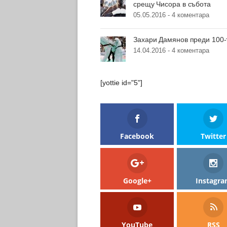
срещу Чисора в събота
05.05.2016 -
4 коментара
Захари Дамянов преди 100-
14.04.2016 -
4 коментара
[yottie id="5"]
Facebook
Twitter
Google+
Instagr
YouTube
RSS