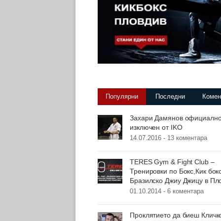
Популярни
Последни
Комен
Захари Дамянов официалн
изключен от IKO
14.07.2016 -
13 коментара
TERES Gym & Fight Club –
Тренировки по Бокс,Кик бок
Бразилско Джиу Джицу в Пл
01.10.2014 -
6 коментара
Проклятието да биеш Кличк