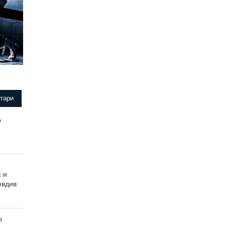
тари
о
с и
овдив
о