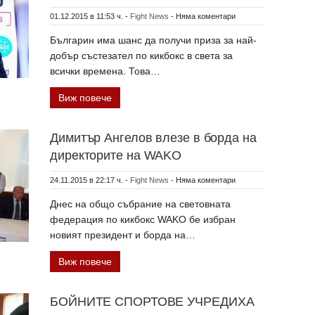
01.12.2015 в 11:53 ч.
-
Fight News
-
Няма коментари
Българин има шанс да получи приза за най-
добър състезател по кикбокс в света за
всички времена. Това…
Виж повече
Димитър Ангелов влезе в борда на
директорите на WAKO
24.11.2015 в 22:17 ч.
-
Fight News
-
Няма коментари
Днес на общо събрание на световната
федерация по кикбокс WAKO бе избран
новият президент и борда на…
Виж повече
БОЙНИТЕ СПОРТОВЕ УЧРЕДИХА