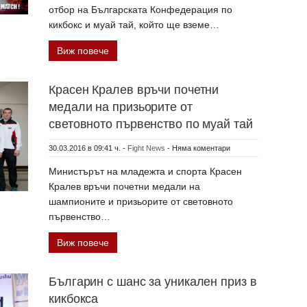
отбор на Българската Конфедерация по
кикбокс и муай тай, който ще вземе…
Виж повече
Красен Кралев връчи почетни
медали на призьорите от
световното първенство по муай тай
30.03.2016 в 09:41 ч.
-
Fight News
-
Няма коментари
Министърът на младежта и спорта Красен
Кралев връчи почетни медали на
шампионите и призьорите от световното
първенство…
Виж повече
Българин с шанс за уникален приз в
кикбокса