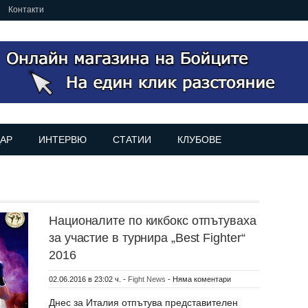
Контакти
АР
ИНТЕРВЮ
СТАТИИ
КЛУБОВЕ
Националите по кикбокс отпътуваха
за участие в турнира „Best Fighter“
2016
02.06.2016 в 23:02 ч.
-
Fight News
-
Няма коментари
Днес за Италия отпътува представителен