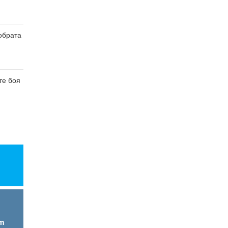
обрата
те боя
am