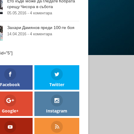
Ето къде може да гледате Кобрата
срещу Чисора в събота
05.05.2016 -
4 коментара
Захари Дамянов преди 100-те боя
14.04.2016 -
4 коментара
 id="5"]
Facebook
Twitter
Google+
Instagram