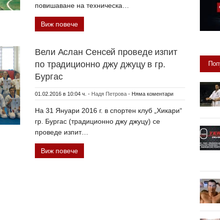
повишаване на техническа…
Виж повече
Вели Аслан Сенсей проведе изпит
по традиционно джу джуцу в гр.
Поп
Бургас
01.02.2016 в 10:04 ч.
-
Надя Петрова
-
Няма коментари
На 31 Януари 2016 г. в спортен клуб „Хикари“
гр. Бургас (традиционно джу джуцу) се
проведе изпит…
Виж повече