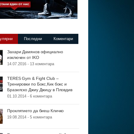
улярни
Последни
Коментари
Захари Дамянов официално
изключен от IKO
14.07.2016 -
13 коментара
TERES Gym & Fight Club –
Тренировки по Бокс,Кик бокс и
Бразилско Джиу Джицу в Пловдив
01.10.2014 -
6 коментара
Проклятието да биеш Кличко
19.08.2014 -
5 коментара