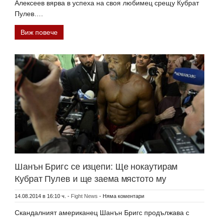
Алексеев вярва в успеха на своя любимец срещу Кубрат
Пулев….
Виж повече
Шанън Бригс се изцепи: Ще нокаутирам
Кубрат Пулев и ще заема мястото му
14.08.2014 в 16:10 ч.
-
Fight News
-
Няма коментари
Скандалният американец Шaнън Бригс продължава с