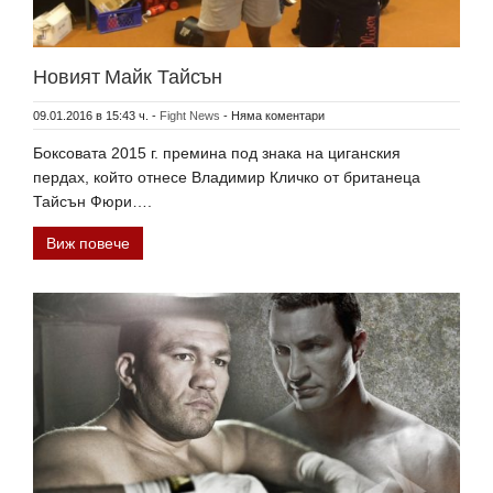
Новият Майк Тайсън
09.01.2016 в 15:43 ч.
-
Fight News
-
Няма коментари
Боксовата 2015 г. премина под знака на циганския
пердах, който отнесе Владимир Кличко от британеца
Тайсън Фюри….
Виж повече