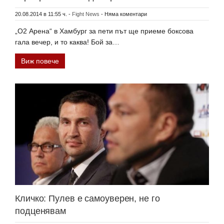
20.08.2014 в 11:55 ч.
-
Fight News
-
Няма коментари
„О2 Арена“ в Хамбург за пети път ще приеме боксова
гала вечер, и то каква! Бой за…
Виж повече
Кличко: Пулев е самоуверен, не го
подценявам