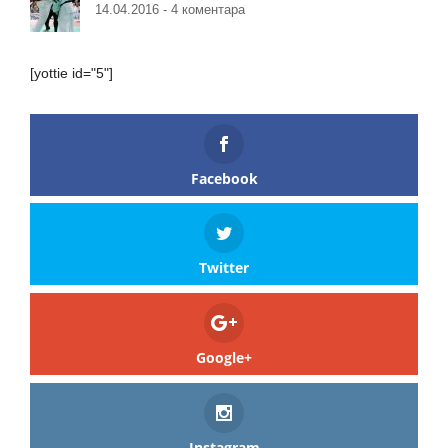
14.04.2016 -
4 коментара
[yottie id="5"]
Facebook
Twitter
Google+
Instagram