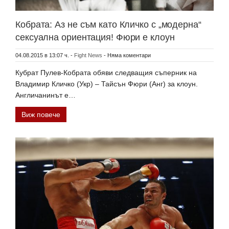
Кобрата: Аз не съм като Кличко с „модерна“
сексуална ориентация! Фюри е клоун
04.08.2015 в 13:07 ч.
-
Fight News
-
Няма коментари
Кубрат Пулев-Кобрата обяви следващия съперник на
Владимир Кличко (Укр) – Тайсън Фюри (Анг) за клоун.
Англичанинът е…
Виж повече