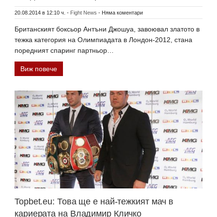
20.08.2014 в 12:10 ч.
-
Fight News
-
Няма коментари
Британският боксьор Антъни Джошуа, завоювал златото в
тежка категория на Олимпиадата в Лондон-2012, стана
поредният спаринг партньор…
Виж повече
Topbet.eu: Това ще е най-тежкият мач в
кариерата на Владимир Кличко