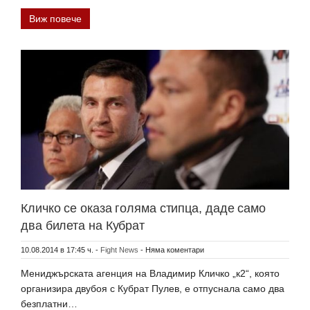
Виж повече
Кличко се оказа голяма стипца, даде само
два билета на Кубрат
10.08.2014 в 17:45 ч.
-
Fight News
-
Няма коментари
Мениджърската агенция на Владимир Кличко „к2“, която
организира двубоя с Кубрат Пулев, е отпуснала само два
безплатни…