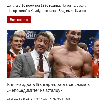
Датата е 16 ноем­ври 1996 година. На ринга в зала
„Шпортхале“ в Хамбург се качва Владимир Кличко…
Виж повече
Кличко идва в България, за да се снима в
„Непобедимите“ на Сталоун
18.08.2014 в 16:21 ч.
-
Fight News
-
Няма коментари