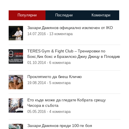
Популярни
Последни
Коментари
Захари Дамянов официално изключен от IKO
14.07.2016 -
13 коментара
TERES Gym & Fight Club – Тренировки по
Бокс,Кик бокс и Бразилско Джиу Джицу в Пловдив
01.10.2014 -
6 коментара
Проклятието да биеш Кличко
19.08.2014 -
5 коментара
Ето къде може да гледате Кобрата срещу
Чисора в събота
05.05.2016 -
4 коментара
Захари Дамянов преди 100-те боя