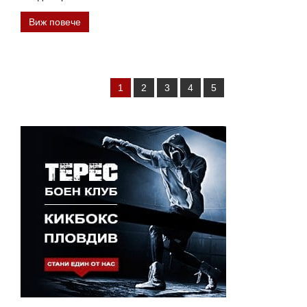
Виж повече
1
2
3
4
5