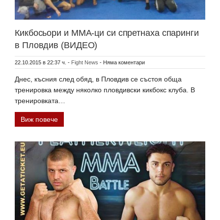
Кикбосьори и MMA-ци си спретнаха спаринги
в Пловдив (ВИДЕО)
22.10.2015 в 22:37 ч.
-
Fight News
-
Няма коментари
Днес, късния след обяд, в Пловдив се състоя обща
тренировка между няколко пловдивски кикбокс клуба. В
тренировката…
Виж повече