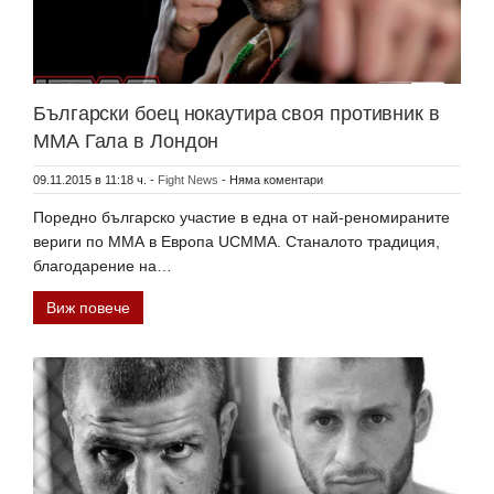
Български боец нокаутира своя противник в
ММА Гала в Лондон
09.11.2015 в 11:18 ч.
-
Fight News
-
Няма коментари
Поредно българско участие в една от най-реномираните
вериги по ММА в Европа UCMMA. Станалото традиция,
благодарение на…
Виж повече