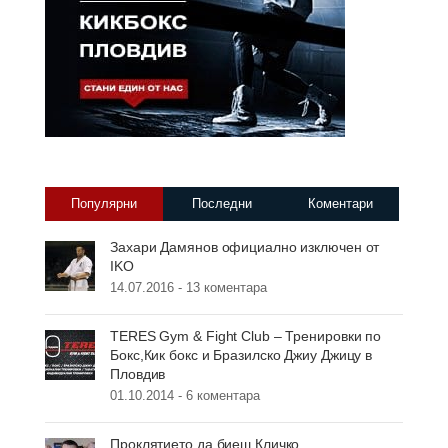
Популярни
Последни
Коментари
Захари Дамянов официално изключен от
IKO
14.07.2016 -
13 коментара
TERES Gym & Fight Club – Тренировки по
Бокс,Кик бокс и Бразилско Джиу Джицу в
Пловдив
01.10.2014 -
6 коментара
Проклятието да биеш Кличко