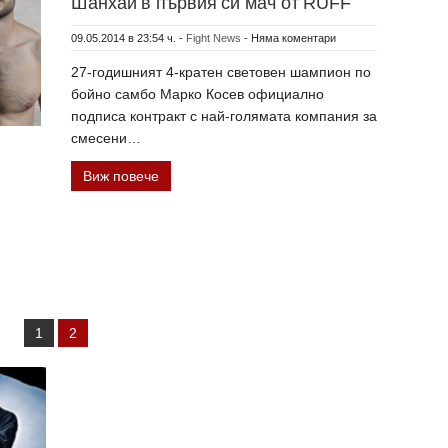
Шанхай в първия си мач от RUFF
09.05.2014 в 23:54 ч.
-
Fight News
-
Няма коментари
27-годишният 4-кратен световен шампион по
бойно самбо Марко Косев официално
подписа контракт с най-голямата компания за
смесени…
Виж повече
1
2