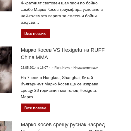
4-кратният световен шампион по бойно
самбо Марко Косев триумфира успешно в
най-голямата верига за смесени бойни
изкусва…
Виж повече
Марко Косев VS Hexigetu на RUFF
China MMA
23.05.2014 в 18:07 ч.
-
Fight News
-
Няма коментари
На 7 юни в Hongkou, Shanghai, Китай
българинът Марко Косев ще се изправи
срещу 28 годишния монголец Hexigetu.
Марко…
Виж повече
Марко Косев срещу руснак насред