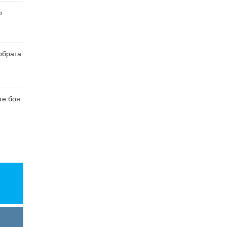
о
обрата
те боя