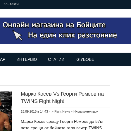
Контакти
АР
ИНТЕРВЮ
СТАТИИ
КЛУБОВЕ
Марко Косев Vs Георги Ромеов на
TWINS Fight Night
15.09.2015 в 14:43 ч.
-
Fight News
-
Няма коментари
Марко Косев срещу Георги Ромеов до 57кг
пета среща от бойната гала вечер TWINS