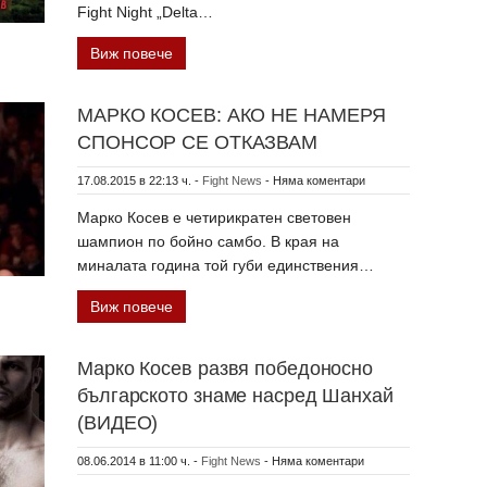
Fight Night „Delta…
Виж повече
МАРКО КОСЕВ: АКО НЕ НАМЕРЯ
СПОНСОР СЕ ОТКАЗВАМ
17.08.2015 в 22:13 ч.
-
Fight News
-
Няма коментари
Марко Косев е четирикратен световен
шампион по бойно самбо. В края на
миналата година той губи единствения…
Виж повече
Марко Косев развя победоносно
българското знаме насред Шанхай
(ВИДЕО)
08.06.2014 в 11:00 ч.
-
Fight News
-
Няма коментари