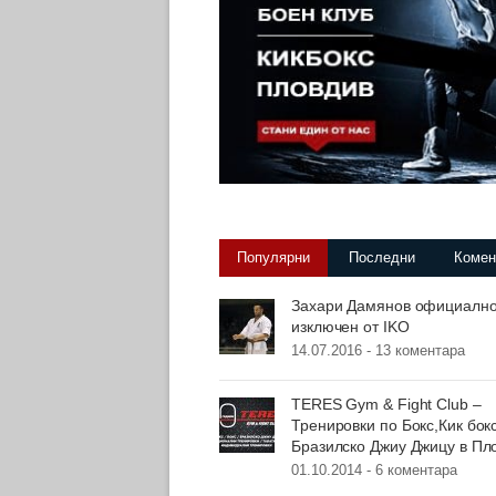
Популярни
Последни
Комен
Захари Дамянов официалн
изключен от IKO
14.07.2016 -
13 коментара
TERES Gym & Fight Club –
Тренировки по Бокс,Кик бок
Бразилско Джиу Джицу в Пл
01.10.2014 -
6 коментара