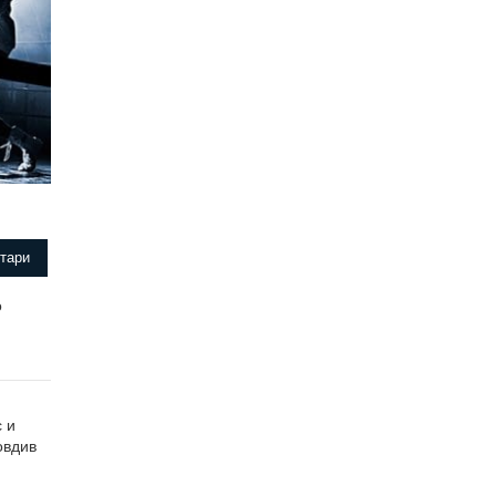
тари
о
с и
овдив