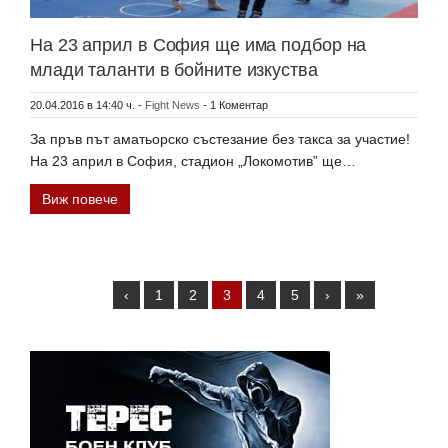
На 23 април в София ще има подбор на
млади таланти в бойните изкуства
20.04.2016 в 14:40 ч.
-
Fight News
-
1 Коментар
За пръв път аматьорско състезание без такса за участие!
На 23 април в София, стадион „Локомотив” ще…
Виж повече
‹
1
2
3
4
5
›
»