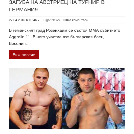
ЗАГУБА НА АВСТРИЕЦ НА ТУРНИР В
ГЕРМАНИЯ
27.04.2016 в 10:46 ч.
-
Fight News
-
Няма коментари
В геманският град Розенхайм се състоя ММА събитието
Aggrelin 11. В него участие взе българския боец
Веселин…
Виж повече