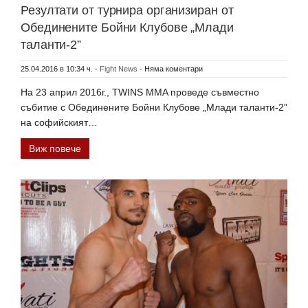
Резултати от турнира организиран от
Обединените Бойни Клубове „Млади
таланти-2”
25.04.2016 в 10:34 ч.
-
Fight News
-
Няма коментари
На 23 април 2016г., TWINS MMA проведе съвместно
събитие с Обединените Бойни Клубове „Млади таланти-2”
на софийският…
Виж повече