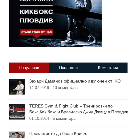
Популярни
Последни
Коментари
Захари Дамянов официално изключен от IKO
14.07.2016 -
13 коментара
TERES Gym & Fight Club – Тренировки по
Бокс,Кик бокс и Бразилско Джиу Джицу в Пловдив
01.10.2014 -
6 коментара
Проклятието да биеш Кличко