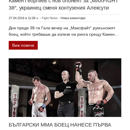
Камен Георгиев с нов опонент за „MAXFIGHT
38″, украинец сменя контузения Алексути
27.04.2016 в 11:06 ч.
-
Fight News
-
Няма коментари
Дни преди 38-та Гала вечер на „Максфайт” румънският
боец, който трябваше да излезе на ринга срещу Камен…
Виж повече
БЪЛГАРСКИ ММА БОЕЦ НАНЕСЕ ПЪРВА