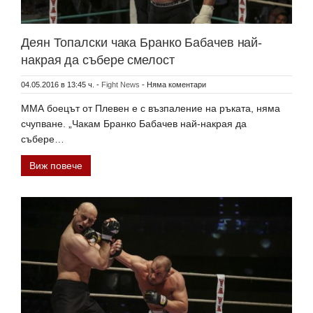
Деян Топалски чака Бранко Бабачев най-
накрая да събере смелост
04.05.2016 в 13:45 ч.
-
Fight News
-
Няма коментари
ММА боецът от Плевен е с възпаление на ръката, няма
счупване. „Чакам Бранко Бабачев най-накрая да
събере…
Виж повече