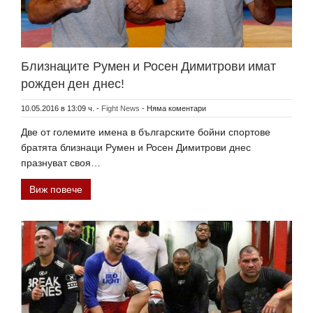
Близнаците Румен и Росен Димитрови имат
рожден ден днес!
10.05.2016 в 13:09 ч.
-
Fight News
-
Няма коментари
Две от големите имена в българските бойни спортове
братята близнаци Румен и Росен Димитрови днес
празнуват своя…
Виж повече