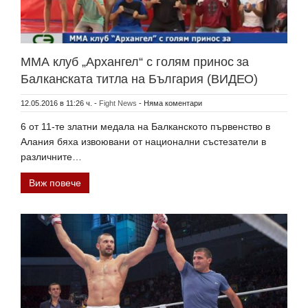
ММА клуб „Архангел“ с голям принос за
Балканската титла на България (ВИДЕО)
12.05.2016 в 11:26 ч.
-
Fight News
-
Няма коментари
6 от 11-те златни медала на Балканското първенство в
Алания бяха извоювани от национални състезатели в
различните…
Виж повече