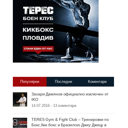
Популярни
Последни
Коментари
Захари Дамянов официално изключен от
IKO
14.07.2016 -
13 коментара
TERES Gym & Fight Club – Тренировки по
Бокс,Кик бокс и Бразилско Джиу Джицу в