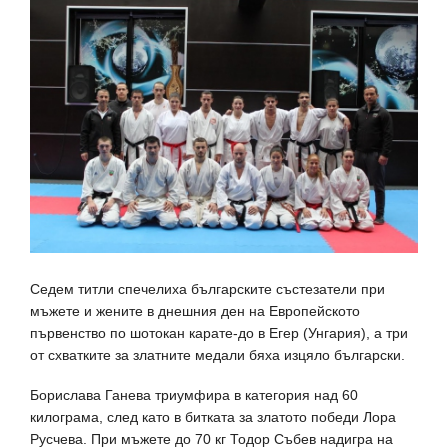
Седем титли спечелиха българските състезатели при
мъжете и жените в днешния ден на Европейското
първенство по шотокан карате-до в Егер (Унгария), а три
от схватките за златните медали бяха изцяло български.
Борислава Ганева триумфира в категория над 60
килограма, след като в битката за златото победи Лора
Русчева. При мъжете до 70 кг Тодор Събев надигра на