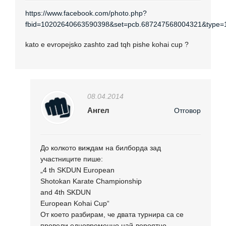
https://www.facebook.com/photo.php?
fbid=10202640663590398&set=pcb.687247568004321&type=1
kato e evropejsko zashto zad tqh pishe kohai cup ?
08.04.2014
Ангел
Отговор
До колкото виждам на билборда зад
участниците пише:
„4 th SKDUN European
Shotokan Karate Championship
and 4th SKDUN
European Kohai Cup“
От което разбирам, че двата турнира са се
провели едновременно най-вероятно.