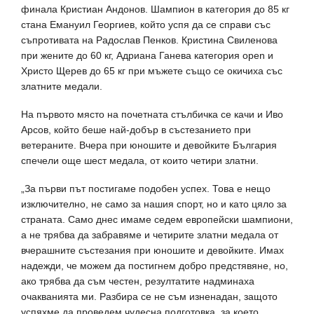
финала Кристиан Андонов. Шампион в категория до 85 кг
стана Емануил Георгиев, който успя да се справи със
съпротивата на Радослав Пенков. Кристина Свиленова
при жените до 60 кг, Адриана Ганева категория open и
Христо Щерев до 65 кг при мъжете също се окичиха със
златните медали.
На първото място на почетната стълбичка се качи и Иво
Арсов, който беше най-добър в състезанието при
ветераните. Вчера при юношите и девойките България
спечели още шест медала, от които четири златни.
„За първи път постигаме подобен успех. Това е нещо
изключително, не само за нашия спорт, но и като цяло за
страната. Само днес имаме седем европейски шампиони,
а не трябва да забравяме и четирите златни медала от
вчерашните състезания при юношите и девойките. Имах
надежди, че можем да постигнем добро предстявяне, но,
ако трябва да съм честен, резултатите надминаха
очакванията ми. Разбира се не съм изненадан, защото
успяхме да проведем чудесна подготовка, за което