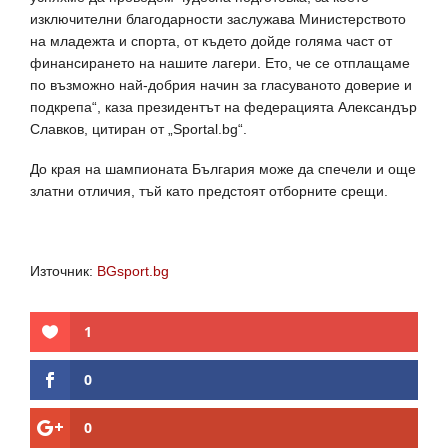
изключителни благодарности заслужава Министерството
на младежта и спорта, от където дойде голяма част от
финансирането на нашите лагери. Ето, че се отплащаме
по възможно най-добрия начин за гласуваното доверие и
подкрепа“, каза президентът на федерацията Александър
Славков, цитиран от „Sportal.bg“.
До края на шампионата България може да спечели и още
златни отличия, тъй като предстоят отборните срещи.
Източник:
BGsport.bg
1
0
0