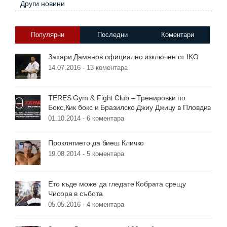
Други новини
Популярни
Последни
Коментари
Захари Дамянов официално изключен от IKO
14.07.2016 -
13 коментара
TERES Gym & Fight Club – Тренировки по
Бокс,Кик бокс и Бразилско Джиу Джицу в Пловдив
01.10.2014 -
6 коментара
Проклятието да биеш Кличко
19.08.2014 -
5 коментара
Ето къде може да гледате Кобрата срещу
Чисора в събота
05.05.2016 -
4 коментара