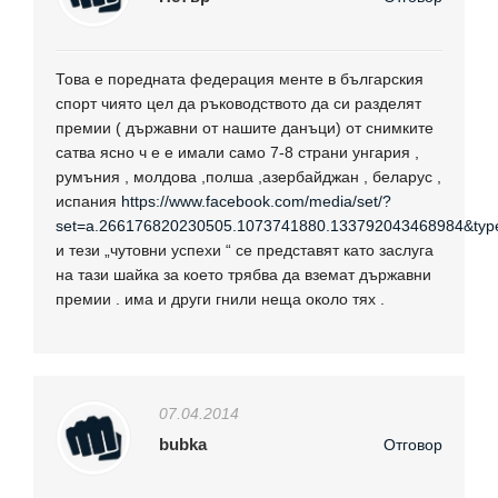
Това е поредната федерация менте в българския
спорт чиято цел да ръководството да си разделят
премии ( държавни от нашите данъци) от снимките
сатва ясно ч е е имали само 7-8 страни унгария ,
румъния , молдова ,полша ,азербайджан , беларус ,
испания
https://www.facebook.com/media/set/?
set=a.266176820230505.1073741880.133792043468984&typ
и тези „чутовни успехи “ се представят като заслуга
на тази шайка за което трябва да вземат държавни
премии . има и други гнили неща около тях .
07.04.2014
bubka
Отговор