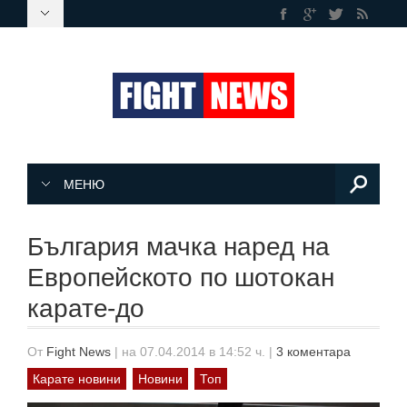
МЕНЮ
България мачка наред на
Европейското по шотокан
карате-до
От
Fight News
|
на 07.04.2014 в 14:52 ч.
|
3 коментара
Карате новини
Новини
Топ