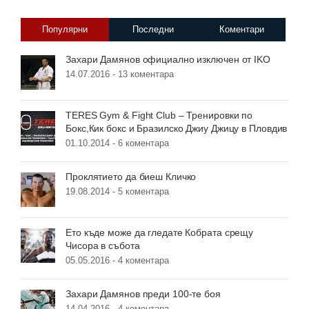
Популярни
Последни
Коментари
Захари Дамянов официално изключен от IKO
14.07.2016 -
13 коментара
TERES Gym & Fight Club – Тренировки по
Бокс,Кик бокс и Бразилско Джиу Джицу в Пловдив
01.10.2014 -
6 коментара
Проклятието да биеш Кличко
19.08.2014 -
5 коментара
Ето къде може да гледате Кобрата срещу
Чисора в събота
05.05.2016 -
4 коментара
Захари Дамянов преди 100-те боя
14.04.2016 -
4 коментара