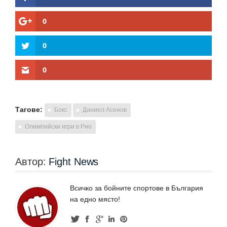
0
0
0
Тагове:
Бокс
Даниел Асенов
Олимпийски игри в Рио
Автор:
Fight News
Всичко за бойните спортове в България
на едно място!