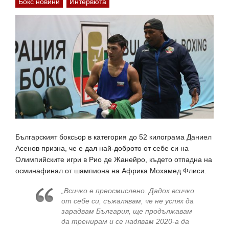
Бокс новини
Интервюта
Българският боксьор в категория до 52 килограма Даниел
Асенов призна, че е дал най-доброто от себе си на
Олимпийските игри в Рио де Жанейро, където отпадна на
осминафинал от шампиона на Африка Мохамед Флиси.
„Всичко е преосмислено. Дадох всичко
от себе си, съжалявам, че не успях да
зарадвам България, ще продължавам
да тренирам и се надявам 2020-а да