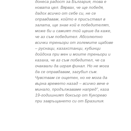
донеса радост за България, това е
новата цел. Вярвах, че ще победя,
дадох всичко от себе си, не се
оправдавам, който е присъствал в
залата, ще знае кой е победителят,
може би и самият той щеше да каже,
че аз съм победител. Абсолютно
всички треньори от големите щабове
– руснаци, казахстанци, кубинци
дойдоха при мен и моите треньори и
казаха, че аз съм победител, че са
очаквали да играя финал. Но не мога
да се оправдавам, загубил съм.
Чувствам се ощетен, но не мога да
върна времето назад – всичко вече е
минало, продължаваме напред“, каза
19-годишният боксьор от Кукорево
при завръщането си от Бразилия.