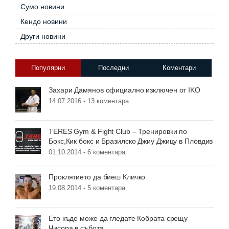
Сумо новини
Кендо новини
Други новини
Популярни
Последни
Коментари
Захари Дамянов официално изключен от IKO
14.07.2016 -
13 коментара
TERES Gym & Fight Club – Тренировки по
Бокс,Кик бокс и Бразилско Джиу Джицу в Пловдив
01.10.2014 -
6 коментара
Проклятието да биеш Кличко
19.08.2014 -
5 коментара
Ето къде може да гледате Кобрата срещу
Чисора в събота