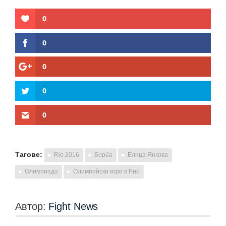
0
0
0
0
0
Тагове:
Rio 2016
Борба
Елица Янкова
Олимпиада
Олимпийски игри в Рио
Автор:
Fight News