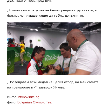
дух
„, каза Янкова пред БНТ.
„Ключът към моя успех не беше срещата с рускинята, а
фактът, че н
ямаше какво да губя
„, допълни тя.
„Посвещавам този медал на целия отбор, на мен самата,
на треньорите ми“, завърши Янкова.
Инфо:
btvnovinite.bg
фото:
Bulgarian Olympic Team