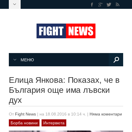
МЕНЮ
Елица Янкова: Показах, че в
България още има лъвски
дух
От
Fight News
|
на 18.08.2016 в 10:14 ч.
|
Няма коментари
Борба новини
Интервюта