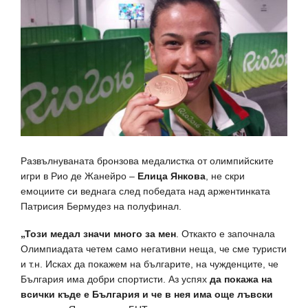
Развълнуваната бронзова медалистка от олимпийските
игри в Рио де Жанейро –
Елица Янкова
, не скри
емоциите си веднага след победата над аржентинката
Патрисия Бермудез на полуфинал.
„Този медал значи много за мен
. Откакто е започнала
Олимпиадата четем само негативни неща, че сме туристи
и т.н. Исках да покажем на българите, на чужденците, че
България има добри спортисти. Аз успях
да покажа на
всички къде е България и че в нея има още лъвски