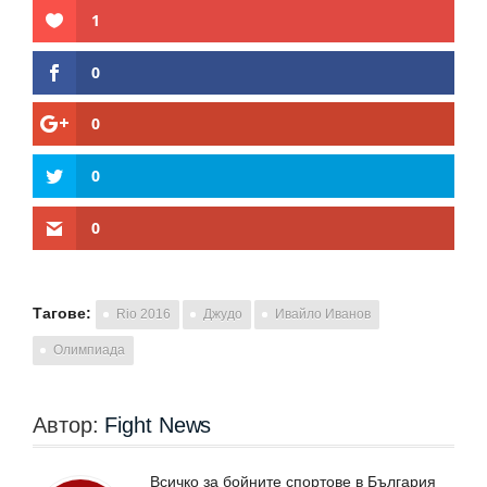
1
0
0
0
0
Тагове:
Rio 2016
Джудо
Ивайло Иванов
Олимпиада
Автор:
Fight News
Всичко за бойните спортове в България