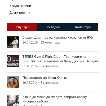
Кендо новини
Други новини
Популярни
Последни
Коментари
Захари Дамянов официално изключен от IKO
14.07.2016 -
13 коментара
TERES Gym & Fight Club – Тренировки по
Бокс,Кик бокс и Бразилско Джиу Джицу в Пловдив
01.10.2014 -
6 коментара
Проклятието да биеш Кличко
19.08.2014 -
5 коментара
Ето къде може да гледате Кобрата срещу
Чисора в събота