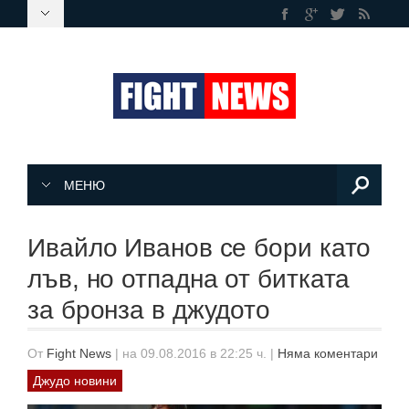
МЕНЮ
Ивайло Иванов се бори като
лъв, но отпадна от битката
за бронза в джудото
От
Fight News
|
на 09.08.2016 в 22:25 ч.
|
Няма коментари
Джудо новини