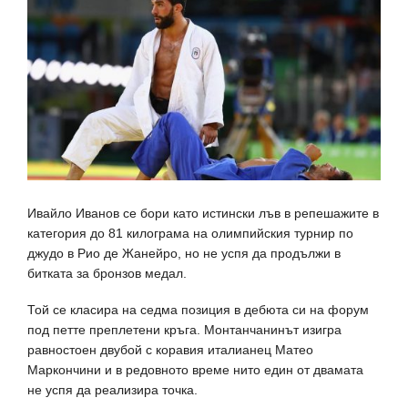
Ивайло Иванов се бори като истински лъв в репешажите в
категория до 81 килограма на олимпийския турнир по
джудо в Рио де Жанейро, но не успя да продължи в
битката за бронзов медал.
Той се класира на седма позиция в дебюта си на форум
под петте преплетени кръга. Монтанчанинът изигра
равностоен двубой с коравия италианец Матео
Маркончини и в редовното време нито един от двамата
не успя да реализира точка.