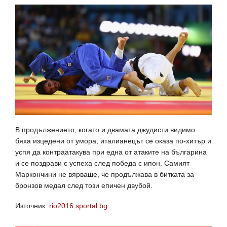
В продължението, когато и двамата джудисти видимо
бяха изцедени от умора, италианецът се оказа по-хитър и
успя да контраатакува при една от атаките на българина
и се поздрави с успеха след победа с ипон. Самият
Маркончини не вярваше, че продължава в битката за
бронзов медал след този епичен двубой.
Източник:
rio2016.sportal.bg