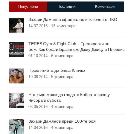
Популярни
Последни
Коментари
Захари Дамянов официално изключен от IKO
14.07.2016 -
13 коментара
TERES Gym & Fight Club – Тренировки по
Бокс,Кик бокс и Бразилско Джиу Джицу в Пловдив
01.10.2014 -
6 коментара
Проклятието да биеш Кличко
19.08.2014 -
5 коментара
Ето къде може да гледате Кобрата срещу
Чисора в събота
05.05.2016 -
4 коментара
Захари Дамянов преди 100-те боя
14.04.2016 -
4 коментара