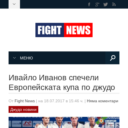
МЕНЮ
Ивайло Иванов спечели
Европейската купа по джудо
От
Fight News
|
на 18.07.2017 в 15:46 ч.
|
Няма коментари
Джудо новини