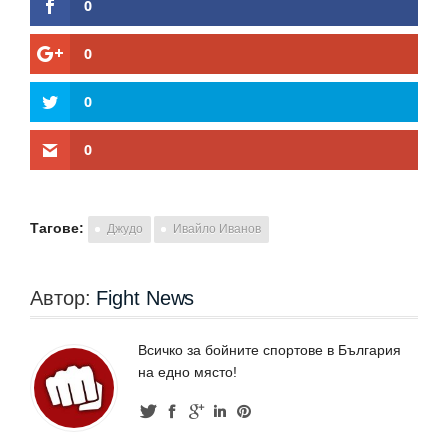
0
0
0
0
Тагове:
Джудо
Ивайло Иванов
Автор:
Fight News
Всичко за бойните спортове в България
на едно място!