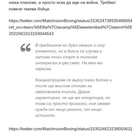
няма планове, а просто иска да иде на война. Трябват
повече такива бойци.
https://twitter.com/MatchroomBoxing/status/15352473893548605
ref_src=twsrc%5Etfw%7Ctwcamp%5Etweetembed%7Ctwterm%5
2022061013193044643
В предишния ни дуел имаше и шоу
елементи, но в бокса се случва и
затова този спорт е толкова
интересен в цял свят. На мен ми
харесва.
Концентрирам се върху тази битка и
после ще мислим отново за
световната титла. Дерик
гарантирал, че ще ме нокаутира, но
това са просто приказки, ние имаме
нужда от нещо реално, от нещо
истинско.
https://twitter.com/MatchroomBoxing/status/15352482323805061