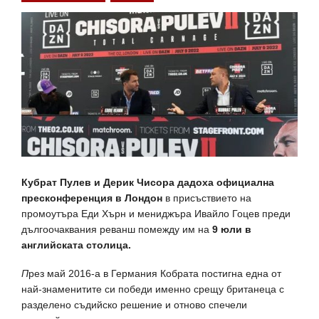
Кубрат Пулев и Дерик Чисора дадоха официална
пресконференция в Лондон
в присъствието на
промоутъра Еди Хърн и мениджъра Ивайло Гоцев преди
дългоочаквания реванш помежду им на
9 юли в
английската столица.
П
рез май 2016-а в Германия Кобрата постигна една от
най-знаменитите си победи именно срещу британеца с
разделено съдийско решение и отново спечели