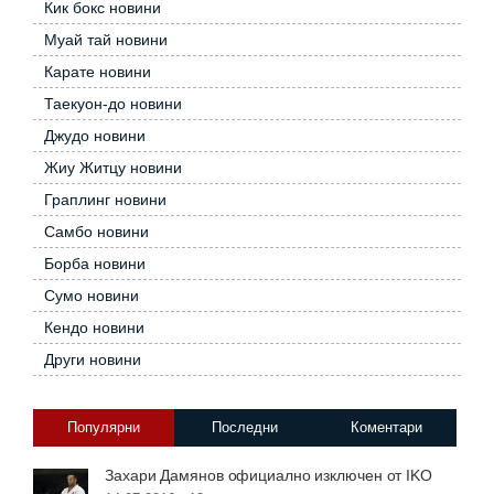
Кик бокс новини
Муай тай новини
Карате новини
Таекуон-до новини
Джудо новини
Жиу Житцу новини
Граплинг новини
Самбо новини
Борба новини
Сумо новини
Кендо новини
Други новини
Популярни
Последни
Коментари
Захари Дамянов официално изключен от IKO