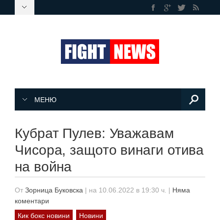
МЕНЮ
Кубрат Пулев: Уважавам
Чисора, защото винаги отива
на война
От
Зорница Буковска
|
на 10.06.2022 в 19:30 ч.
|
Няма
коментари
Кик бокс новини
Новини