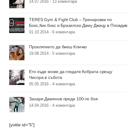
14.07.2016 -
13 коментара
TERES Gym & Fight Club – Тренировки по
Бокс,Кик бокс и Бразилско Джиу Джицу в Пловдив
01.10.2014 -
6 коментара
Проклятието да биеш Кличко
19.08.2014 -
5 коментара
Ето къде може да гледате Кобрата срещу
Чисора в събота
05.05.2016 -
4 коментара
Захари Дамянов преди 100-те боя
14.04.2016 -
4 коментара
[yottie id="5"]