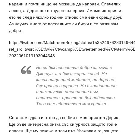
нарани и почти нищо не можеше да направи. Спечелих
лесно, а Дерик ще е труден съперник. Имаме история и
ето че след няколко години отново сме един срещу друг.
Аз научих много от последните си битки и се развивам
добре.
https://twitter.com/MatchroomBoxing/status/15352467623314964
ref_src=twsrc%5Etfw%7Ctwcamp%5Etweetembed%7Ctwterm%5
2022061013193044643
Не се бях подготвил добре за мача с
Джошуа, а и бях изкарал ковид. Не
казах нищо пред медиите, но дори не
бях правил спаринги. Но в кондиционно
и техническо отношение съм
страхотен, просто не бях подготвен.
Това си е единствено моя грешка.
Сега съм здрав и готов да се бия с моя приятел Дерик.
Ще бъде интересна битка със сигурност, защото той е
опасен. Ще му покажа и този път. Уважавам го, защото