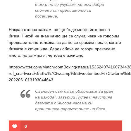
там и не се учудвам, че има добри
спомени от предишното си
посещение.
Накрая отново казвам, че ще бъде много интересна
битка. Никой не знае какво ще се случи, нека не говорим
предварително толкова, за да не се срамим после, когато
битката е свършила. Дерек обича да говори прекалено
много, но аз мисля, че това е излишно.
https://twitter.com/MatchroomBoxing/status/15352497416673443
ref_src=twsrc%5Etfw%7Ctwcamp%5Etweetembed%7Ctwterm%5
2022061013193044643
Съгласен съм да се обзаложим за края
на изхода”, завърши Пулев и наистина
двамата с Чисора насаме си
прошепнаха параметрите на баса.
0