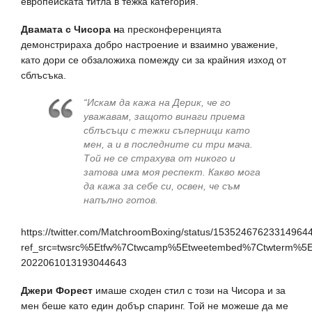
европейската титла в тежка категория.
Двамата с Чисора н
а пресконференцията
демонстрираха добро настроение и взаимно уважение,
като дори се обзаложиха помежду си за крайния изход от
сблъсъка.
“Искам да кажа на Дерик, че го
уважавам, защото винаги приема
сблъсъци с тежки съперници като
мен, а и в последните си три мача.
Той не се страхува от никого и
затова има моя респект. Какво мога
да кажа за себе си, освен, че съм
напълно готов.
https://twitter.com/MatchroomBoxing/status/15352467623314964
ref_src=twsrc%5Etfw%7Ctwcamp%5Etweetembed%7Ctwterm%5
2022061013193044643
Джери Форест
имаше сходен стил с този на Чисора и за
мен беше като един добър спаринг. Той не можеше да ме