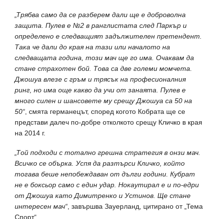
„Трябва само да се разберем дали ще е доброволна
защита. Пулев е №2 в ранглистата след Паркър и
определено е следващият задължителен претендент.
Така че дали до края на тази или началото на
следващата година, този мач ще го има. Очаквам да
стане страхотен бой. Това са две големи момчета.
Джошуа влезе с гръм и трясък на професионалния
ринг, но има още какво да учи от занаята. Пулев е
много силен и шансовете му срещу Джошуа са 50 на
50“
, смята германецът, според когото Кобрата ще се
представи далеч по-добре отколкото срещу Кличко в края
на 2014 г.
„Той подходи с тотално грешна стратегия в онзи мач.
Всичко се обърка. Успя да разтърси Кличко, който
тогава беше непобеждаван от дълги години. Кубрат
не е боксьор само с един удар. Нокаутирал е и по-едри
от Джошуа като Димитренко и Устинов. Ще стане
интересен мач“
, завършва Зауерланд, цитирано от „Тема
Спорт“.