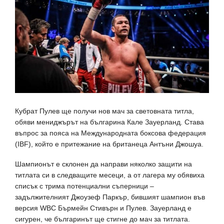
Кубрат Пулев ще получи нов мач за световната титла,
обяви мениджърът на българина Кале Зауерланд. Става
въпрос за пояса на Международната боксова федерация
(IBF), който е притежание на британеца Антъни Джошуа.
Шампионът е склонен да направи няколко защити на
титлата си в следващите месеци, а от лагера му обявиха
списък с трима потенциални съперници –
задължителният Джоузеф Паркър, бившият шампион във
версия WBC Бърмейн Стивърн и Пулев. Зауерланд е
сигурен, че българинът ще стигне до мач за титлата.