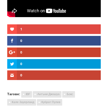
1
0
0
0
0
Тагове:
IBF
Антъни Джошуа
Бокс
Кале Зауерланд
Кубрат Пулев