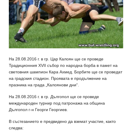
На 28.08.2016 г. в гр. Цар Калоян ще се проведе
Традиционния ХVІІ събор по народна борба в памет на
световния шампион Кара Ахмед. Борбите ще се проведат
на градския стадион. Проявата е продължение на
празника на града „Калоянови дни“.
На 28.08.2016 г. в гр. Дългопол ще се проведе
международен турнир под патронажа на община
Дългопол г-н Георги Георгиев.
В състезанието е предвидено да вземат участие, както
следва: