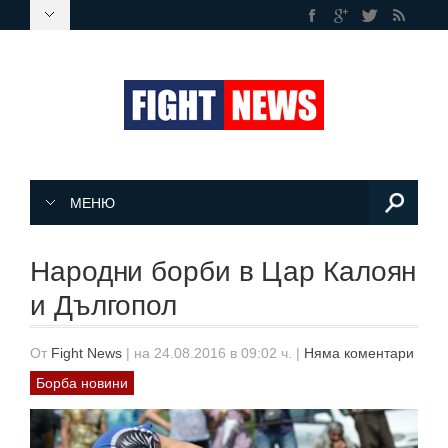
МЕНЮ
Народни борби в Цар Калоян
и Дългопол
От
Fight News
|
на 24.08.2016 в 09:02 ч.
|
Няма коментари
Борба новини