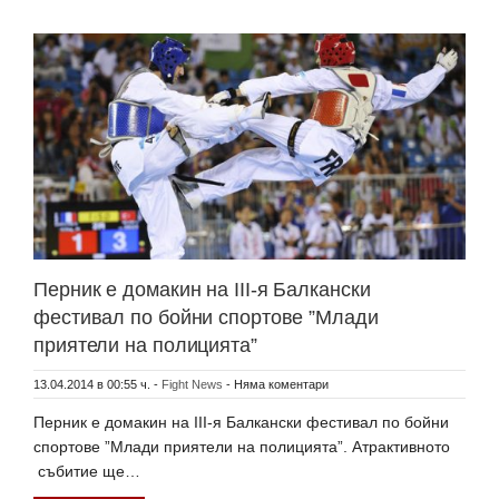
Перник е домакин на ІІІ-я Балкански
фестивал по бойни спортове ”Млади
приятели на полицията”
13.04.2014 в 00:55 ч.
-
Fight News
-
Няма коментари
Перник е домакин на ІІІ-я Балкански фестивал по бойни
спортове ”Млади приятели на полицията”. Атрактивното
събитие ще…