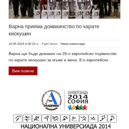
Варна приема домакинство по карате
киокушин
10.05.2014 в 00:10 ч.
-
Fight News
-
Няма коментари
Варна ще бъде домакин на 28-о европейско първенство
по карате киокушин за мъже и жени, 8-о европейско…
Виж повече