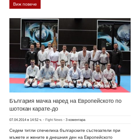
Виж повече
България мачка наред на Европейското по
шотокан карате-до
07.04.2014 в 14:52 ч.
-
Fight News
-
3 коментара
Седем титли спечелиха българските състезатели при
мъжете и жените в днешния ден на Европейското