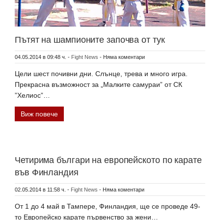
Пътят на шампионите започва от тук
04.05.2014 в 09:48 ч.
-
Fight News
-
Няма коментари
Цели шест почивни дни. Слънце, трева и много игра.
Прекрасна възможност за „Малките самураи” от СК
”Хелиос”…
Виж повече
Четирима българи на европейското по карате
във Финландия
02.05.2014 в 11:58 ч.
-
Fight News
-
Няма коментари
От 1 до 4 май в Тампере, Финландия, ще се проведе 49-
то Европейско карате първенство за жени…