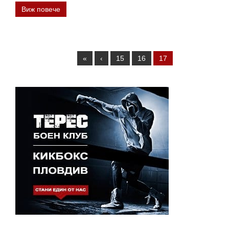
Виж повече
«
‹
15
16
17