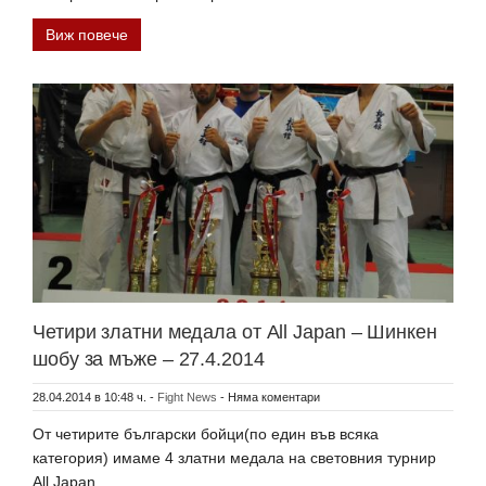
Виж повече
Четири златни медала от All Japan – Шинкен
шобу за мъже – 27.4.2014
28.04.2014 в 10:48 ч.
-
Fight News
-
Няма коментари
От четирите български бойци(по един във всяка
категория) имаме 4 златни медала на световния турнир
All Japan….