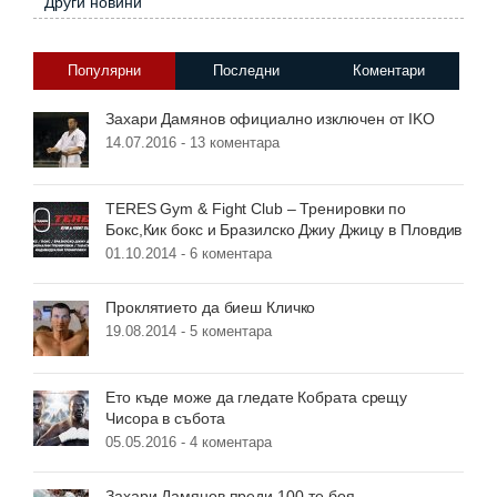
Други новини
Популярни
Последни
Коментари
Захари Дамянов официално изключен от IKO
14.07.2016 -
13 коментара
TERES Gym & Fight Club – Тренировки по
Бокс,Кик бокс и Бразилско Джиу Джицу в Пловдив
01.10.2014 -
6 коментара
Проклятието да биеш Кличко
19.08.2014 -
5 коментара
Ето къде може да гледате Кобрата срещу
Чисора в събота
05.05.2016 -
4 коментара
Захари Дамянов преди 100-те боя