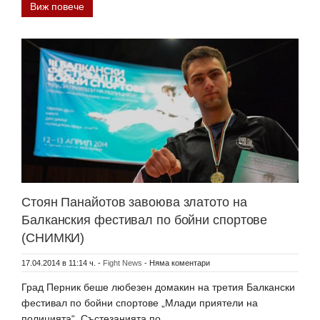
Виж повече
Стоян Панайотов завоюва златото на
Балканския фестивал по бойни спортове
(СНИМКИ)
17.04.2014 в 11:14 ч.
-
Fight News
-
Няма коментари
Град Перник беше любезен домакин на третия Балкански
фестивал по бойни спортове „Млади приятели на
полицията“. Състезанията по…