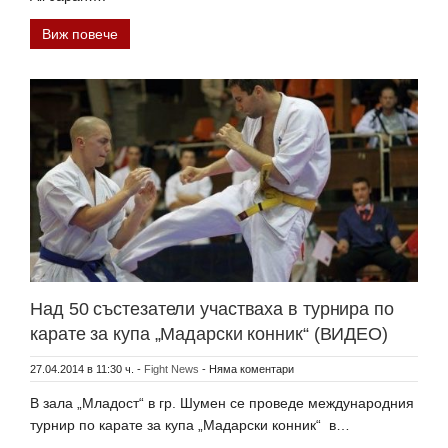
Виж повече
Над 50 състезатели участваха в турнира по
карате за купа „Мадарски конник“ (ВИДЕО)
27.04.2014 в 11:30 ч.
-
Fight News
-
Няма коментари
В зала „Младост“ в гр. Шумен се проведе международния
турнир по карате за купа „Мадарски конник“ в…