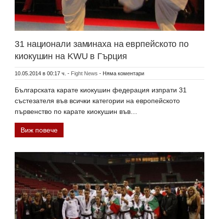
31 национали заминаха на еврпейското по
киокушин на KWU в Гърция
10.05.2014 в 00:17 ч.
-
Fight News
-
Няма коментари
Българската карате киокушин федерация изпрати 31
състезателя във всички категории на европейското
първенство по карате киокушин във…
Виж повече