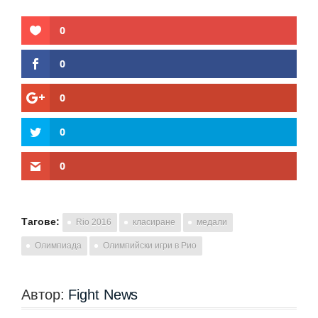
0
0
0
0
0
Тагове:
Rio 2016
класиране
медали
Олимпиада
Олимпийски игри в Рио
Автор:
Fight News