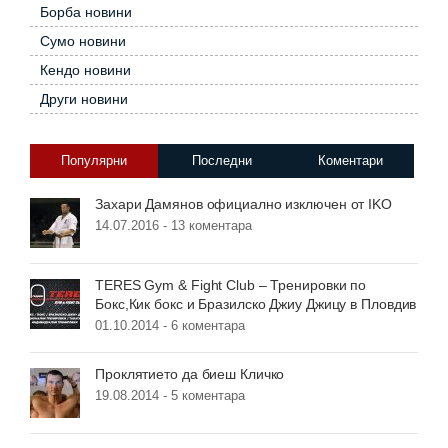
Борба новини
Сумо новини
Кендо новини
Други новини
Популярни
Последни
Коментари
Захари Дамянов официално изключен от IKO
14.07.2016 -
13 коментара
TERES Gym & Fight Club – Тренировки по
Бокс,Кик бокс и Бразилско Джиу Джицу в Пловдив
01.10.2014 -
6 коментара
Проклятието да биеш Кличко
19.08.2014 -
5 коментара