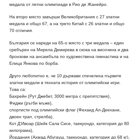
медала от летни олимпиади в Рио де Жанейро.
На второ място завърши Великобритания с 27 златни
медала и общо 67, а на трето Китай с 26 златни и общо
70 отличия.
България се нареди на 65-о място с три медала – един
сребърен на Мирела Демирева в скока на височина и два
бронзови на ансамбъла по художествена гимнастика и на
Елица Янкова по борба.
Друго любопитно е, че 10 държави спечелиха първите
златни медали в тяхната история от олимпийски игри.
Това са:
Бахрейн (Рут Джебет, 3000 метра с препятствия),
Фиджи (ръгби мъже),
спортисти под олимпийски флаг (Фехаид Ал-Деехани,
двоен трап, стрелба),
Кот Д’Ивоар (Шейк Сала Сисе, таекуондо, категория до 80
килограма),
Йордания (Ахмад Абугауш, таекуондо, категория до 68 кг),