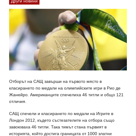
Други новини
Отборът на САЩ завърши на първото място в
класирането по медали на олимпийските игри в Рио де
Жанейро. Американците спечелиха 46 титли и общо 121
отличия.
САЩ спечели и класирането по медали на Игрите в
Лондон 2012, където състезателите на отбора също
завоюваха 46 титли. Така тимът стана първият в
историята, който достига границата от 1000 златни