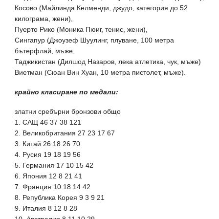
Косово (Майлинда Келменди, джудо, категория до 52
килограма, жени),
Пуерто Рико (Моника Пюиг, тенис, жени),
Сингапур (Джоузеф Шуулинг, плуване, 100 метра
бътерфлай, мъже,
Таджикистан (Дилшод Назаров, лека атлетика, чук, мъже)
Виетман (Сюан Вин Хуан, 10 метра пистолет, мъже).
крайно класиране по медали:
златни сребърни бронзови общо
1. САЩ 46 37 38 121
2. Великобритания 27 23 17 67
3. Китай 26 18 26 70
4. Русия 19 18 19 56
5. Германия 17 10 15 42
6. Япония 12 8 21 41
7. Франция 10 18 14 42
8. Република Корея 9 3 9 21
9. Италия 8 12 8 28
10. Австралия 8 11 10 29