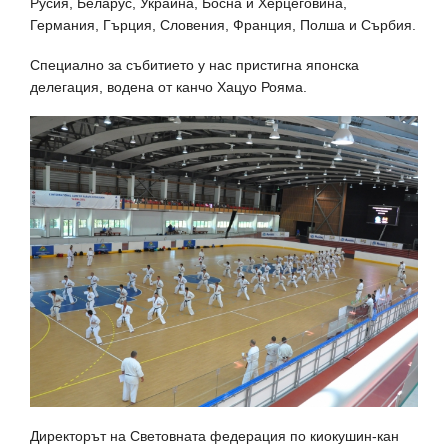
Русия, Беларус, Украйна, Босна и Херцеговина,
Германия, Гърция, Словения, Франция, Полша и Сърбия.
Специално за събитието у нас пристигна японска
делегация, водена от канчо Хацуо Рояма.
Директорът на Световната федерация по киокушин-кан