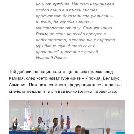
но и от чужбина. Нашият национален
отбор също е в пълен състав,
присъстват доказани специалисти –
шихани, да черпим знания и
майсторство от тях. Самият канчо
Рояма не скри, че вижда прогрес в
подготовката, в сравнение с първото
му идване тук. А това вече е
признание”, щастлив е сенсей
Николай Рачев.
Той добави, че националите ще почиват малко след
Камчия, след което идват турнирите – Япония, Беларус,
Армения. Поканите са много, федерацията се старае да
спечели медали и титли във всяко голямо първенство.