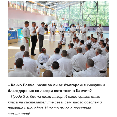
– Канчо Рояма, развива ли се българския киокушин
благодарение на лагери като този в Камчия?
– Преди 3 г. бях на този лагер. И като сравня тази
класа на състезателите сега, съм много доволен и
приятно изненадан. Нивото им се е повишило
значително!