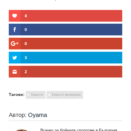
4
0
0
3
2
Тагове:
Карате
Карате киокушин
Автор:
Oyama
Всичко за бойните спортове в България