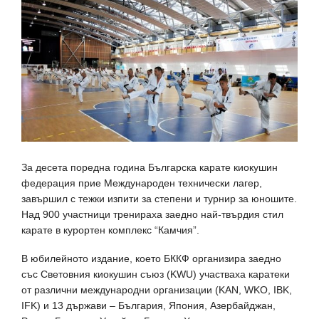
За десета поредна година Българска карате киокушин
федерация прие Международен технически лагер,
завършил с тежки изпити за степени и турнир за юношите.
Над 900 участници тренираха заедно най-твърдия стил
карате в курортен комплекс “Камчия”.
В юбилейното издание, което БККФ организира заедно
със Световния киокушин съюз (KWU) участваха каратеки
от различни международни организации (KAN, WKO, IBK,
IFK) и 13 държави – България, Япония, Азербайджан,