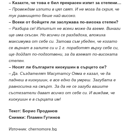
– Казахте, че това е бил прекрасен изпит за степени…
– Провеждам изпити в цял свят. И не мога да скрия, че
тук равнището беше най-високо.
– Всеки от бойците ли заслужава по-висока степен?
– Разбира се! Изпитът не всеки може да вземе. Винаги
ще има скъсан. Но всички се раздадоха, вложиха
максимума от себе си. Затова съм убеден, че когато
се върнат в залите си и 1 г. поработят върху себе си,
ще дойдат по-подготвени, за да вземат по-високата
степен.
– Носят ли българите киокушин в сърцето си?
– Да. Създателят Масутатсу Ояма е казал, че да
паднеш в киокушин, е все едно да умреш. Загубата е
равносилна на смърт. За да не се загуби вашите
състезатели дават всичко от себе си. И виждам, че
киокушин е в сърцата им!
Текст: Борис Проданов
Снимки: Пламен Гутинов
Източник: chernomore.bg