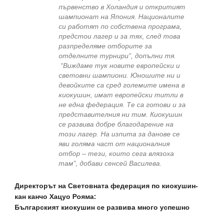
първенство в Холандия и откритият
шампионат на Япония. Националите
си работят по собствена програма,
предстои лагер и за тях, след това
разпределяме отборите за
отделните турнири”, допълни тя.
“Виждаме тук новите европейски и
световни шампиони. Юношите ни и
девойките са сред големите имена в
киокушин, имат европейски титли в
не една федерация. Те са готови и за
представителния ни тим. Киокушин
се развива добре благодарение на
този лагер. На изпита за данове се
яви голяма част от националния
отбор – тези, които сега влязоха
там”, добави сенсей Василева.
Директорът на Световната федерация по киокушин-
кан канчо Хацуо Рояма:
Българският киокушин се развива много успешно