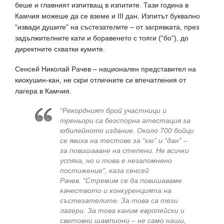
беше и главният изпитващ в изпитите. Тази година в
Камчия можеше да се вземе и ІІІ дан. Изпитът буквално
“извади душите” на състезателите – от загрявката, през
задължителните кати и боравенето с тояги (“бо”), до
директните схватки кумите.
Сенсей Николай Рачев – национален представител на
киокушин-кан, не скри отличните си впечатления от
лагера в Камчия.
“Рекордният брой участници и
треньори са безспорна атестация за
юбилейното издание. Около 700 бойци
се явиха на тестове за “кю” и “дан” –
за повишаване на степени. Не всички
успяха, но и това е незапомнено
постижение”, каза сенсей
Рачев. “Стремим се да повишаваме
качеството и конкуренцията на
състезателите. За това са тези
лагери. За това каним европейски и
световни шампиони – не само наши,