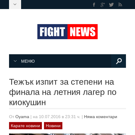
МЕНЮ
Тежък изпит за степени на
финала на летния лагер по
киокушин
От
Oyama
|
на 10.07.2016 в 23:31 ч.
|
Няма коментари
Карате новини
Новини