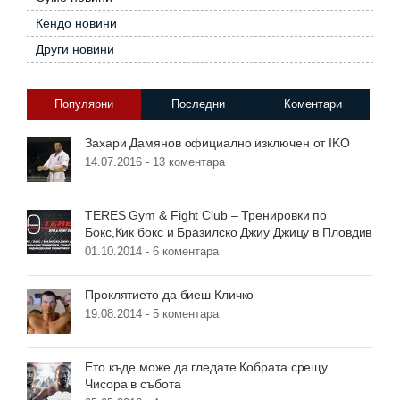
Кендо новини
Други новини
Популярни
Последни
Коментари
Захари Дамянов официално изключен от IKO
14.07.2016 -
13 коментара
TERES Gym & Fight Club – Тренировки по
Бокс,Кик бокс и Бразилско Джиу Джицу в Пловдив
01.10.2014 -
6 коментара
Проклятието да биеш Кличко
19.08.2014 -
5 коментара
Ето къде може да гледате Кобрата срещу
Чисора в събота