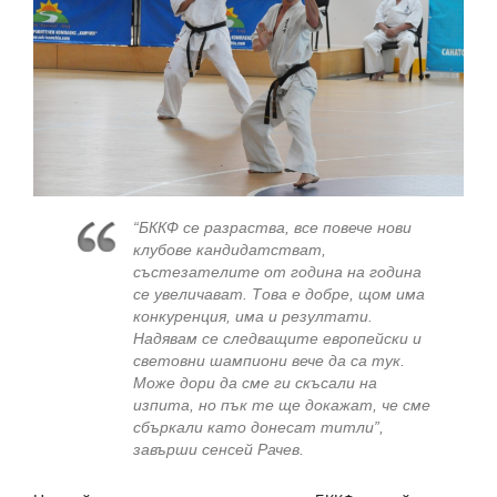
“БККФ се разраства, все повече нови
клубове кандидатстват,
състезателите от година на година
се увеличават. Това е добре, щом има
конкуренция, има и резултати.
Надявам се следващите европейски и
световни шампиони вече да са тук.
Може дори да сме ги скъсали на
изпита, но пък те ще докажат, че сме
сбъркали като донесат титли”,
завърши сенсей Рачев.