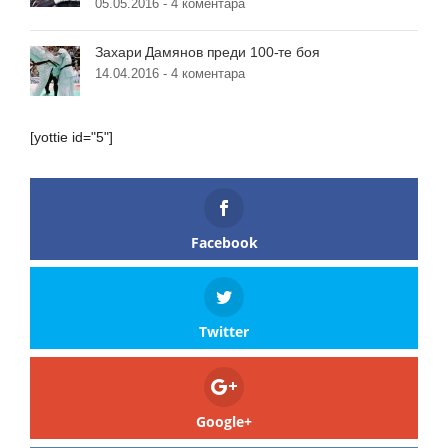
05.05.2016 -
4 коментара
Захари Дамянов преди 100-те боя
14.04.2016 -
4 коментара
[yottie id="5"]
Facebook
Twitter
Google+