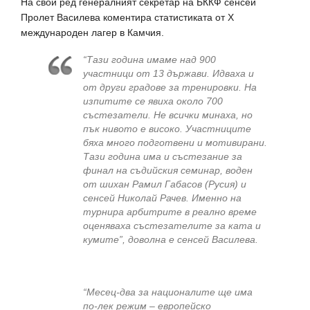
На свой ред генералният секретар на БККФ сенсей
Пролет Василева коментира статистиката от Х
международен лагер в Камчия.
“Тази година имаме над 900
участници от 13 държави. Идваха и
от други градове за тренировки. На
изпитите се явиха около 700
състезатели. Не всички минаха, но
пък нивото е високо. Участниците
бяха много подготвени и мотивирани.
Тази година има и състезание за
финал на съдийския семинар, воден
от шихан Рамил Габасов (Русия) и
сенсей Николай Рачев. Именно на
турнира арбитрите в реално време
оценяваха състезателите за ката и
кумите”, доволна е сенсей Василева.
“Месец-два за националите ще има
по-лек режим – европейско