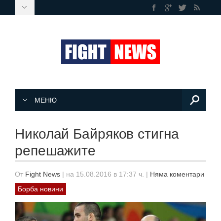
МЕНЮ
Николай Байряков стигна
репешажите
От
Fight News
|
на 15.08.2016 в 17:37 ч.
|
Няма коментари
Борба новини