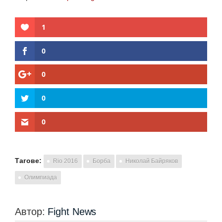
1
0
0
0
0
Тагове:
Rio 2016
Борба
Николай Байряков
Олимпиада
Автор:
Fight News