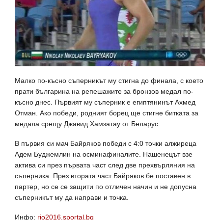
Малко по-късно съперникът му стигна до финала, с което
прати българина на репешажите за бронзов медал по-
късно днес. Първият му съперник е египтянинът Ахмед
Отман. Ако победи, родният борец ще стигне битката за
медала срещу Джавид Хамзатау от Беларус.
В първия си мач Байряков победи с 4:0 точки алжиреца
Адем Буджемлин на осминафиналите. Нашенецът взе
актива си през първата част след две прехвърляния на
съперника. През втората част Байряков бе поставен в
партер, но се се защити по отличен начин и не допусна
съперникът му да направи и точка.
Инфо:
rio2016.sportal.bg