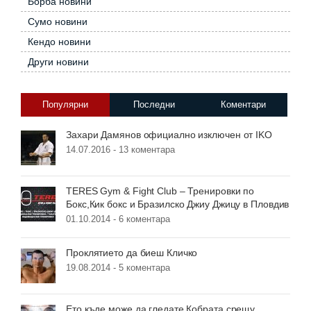
Борба новини
Сумо новини
Кендо новини
Други новини
Популярни
Последни
Коментари
Захари Дамянов официално изключен от IKO
14.07.2016 -
13 коментара
TERES Gym & Fight Club – Тренировки по
Бокс,Кик бокс и Бразилско Джиу Джицу в Пловдив
01.10.2014 -
6 коментара
Проклятието да биеш Кличко
19.08.2014 -
5 коментара
Ето къде може да гледате Кобрата срещу